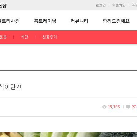
로그인
회원가입
주
운동
식단
성공후기
식이란?!
19,368
97