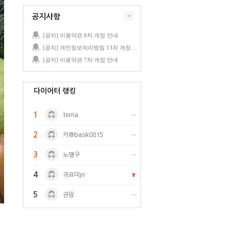
공지사항
[공지] 이용약관 8차 개정 안내
[공지] 개인정보처리방침 13차 개정 안내
[공지] 이용약관 7차 개정 안내
다이어터 랭킹
1
terria
2
카@basik0815
3
노맹구
4
귀요미jn
5
권맘