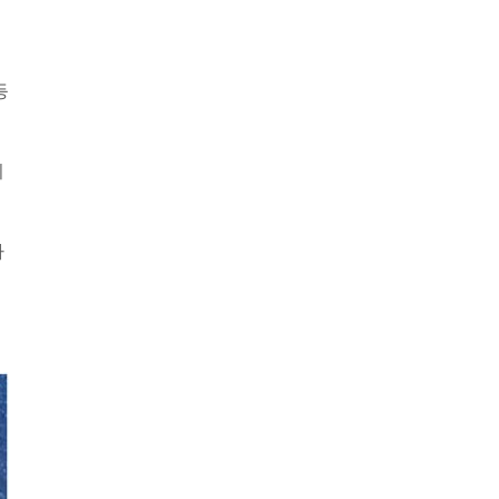
등
이
다