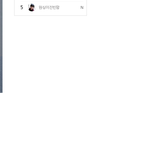
5
원싱이진빈맘
N