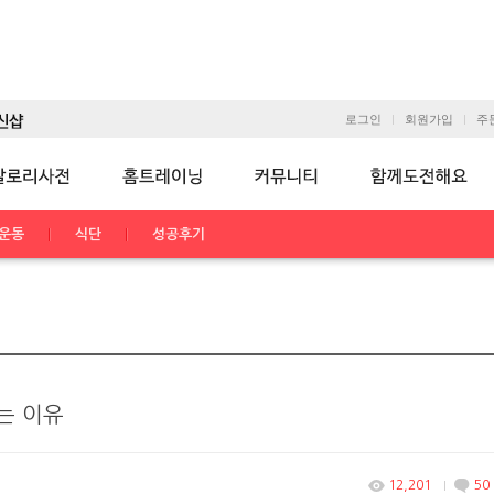
로그인
회원가입
주
운동
식단
성공후기
는 이유
12,201
50