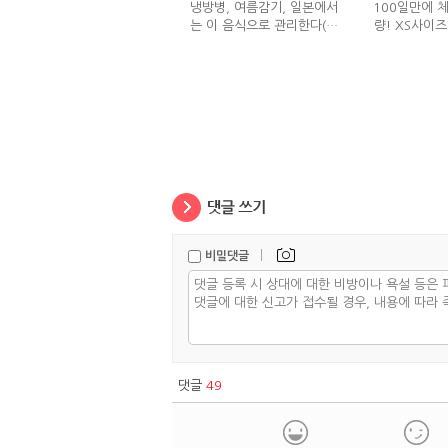
냉방병, 여름감기, 일본에서
100일만에 체
는 이 음식으로 관리한다(생
량! XS사이즈
강즙 진저샷)
식단
|
비밀댓글
댓글
49