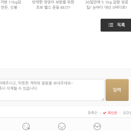
지방 11kg감
빈약한 엉덩이 보완을 위한
30일만에 5.1kg 감량 성공
 만든, 신봉선
초보 헬스 운동 BEST!
팁! 눈바디 대신 0바디로!
은?
등록순
최신순
공감