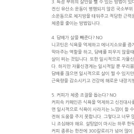
3. 특정 부위의 살만을 뺄 수 있는 방법이 있
전신 유산소 운동이 병행되지 않은 국소부위 
소운동으로 체지방을 태워주고 적당한 근력운
체중을 줄이는 방법입니다.
4. 담배가 살을 빼준다? NO
니코틴은 식욕을 억제하고 에너지소모를 증가
막아주는 역할을 하고, 담배를 피우지 않을
살이 찌는 것입니다. 또한 일시적으로 자율
다. 하지만 자율신경계는 일시적일 뿐 우리몸
담배를 끊으면 일시적으로 살이 찔 수 있지만
근육량을 감소시키고 건강에 해로운 내장지방
5. 커피가 체중 조절을 돕는다? NO
커피속 카페인은 식욕을 억제하고 신진대사를
면 일시적으로 식욕이 사라지는 느낌이 들 수
전혀 도움을 주지 못합니다. 그렇다고 너무 많
니 조심해야 해요. 설탕없이 마시는 하루 한
커피 종류는 한잔에 300칼로리가 넘어 많이