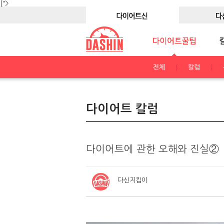
[">
전체
칼럼
다이어트 칼럼
다이어트에 관한 오해와 진실②
다신지킴이