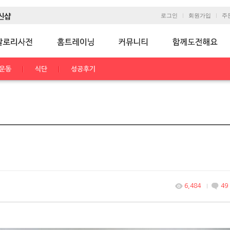
로그인
회원가입
주
운동
식단
성공후기
6,484
49