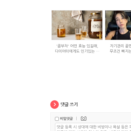
'콤부차' 어떤 효능 있길래,
자기관리 끝판
다이어터에게도 인기있는 걸
무조건 빠지는
까?
정체
|
비밀댓글