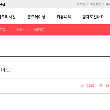
로그인
회원가입
주
운동
식단
성공후기
이어트)
49,362
163