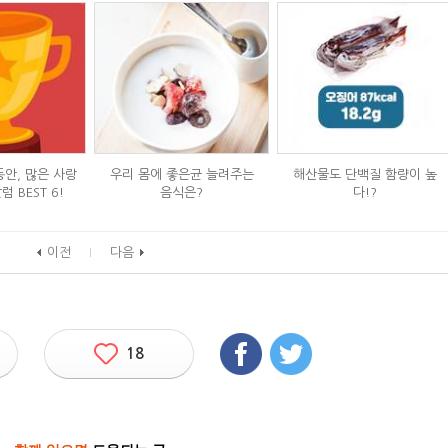
동안, 많은 사랑
우리 몸에 좋은균 늘려주는
해산물도 단백질 함량이 높
 BEST 6!
음식은?
다!?
이전
다음
18