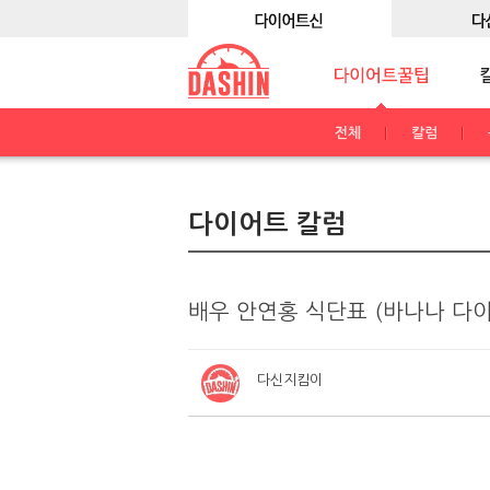
전체
칼럼
다이어트 칼럼
배우 안연홍 식단표 (바나나 다
다신지킴이