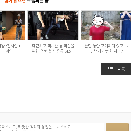
함께 읽으면
도움되는 글
왕 '진서연'!
매끈하고 섹시한 등 라인을
한달 동안 포기하지 않고 5k
 그녀의 식단
위한 초보 헬스 운동 BEST!
g 넘게 감량한 사연?
는?