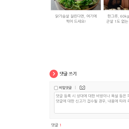
닭가슴살 질린다면, 여기에
한그루, 60k
찍어 드세요!
군살 1도 없는
은
|
비밀댓글
댓글
1