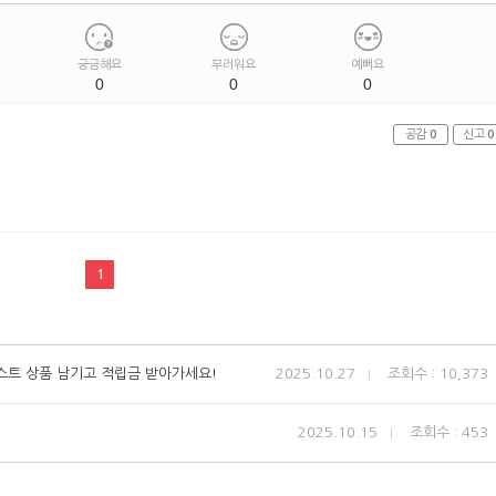
궁금해요
부러워요
예뻐요
0
0
0
공감
0
신고
0
1
베스트 상품 남기고 적립금 받아가세요!
2025.10.27
조회수 : 10,373
2025.10.15
조회수 : 453