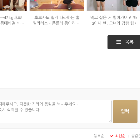
g→42kg대로!
초보자도 쉽게 따라하는 홈
먹고 싶은 거 참아가며 6.3k
 몸매비결 식단
필라테스 - 폼롤러 종아리 알
g이나 뺀, 그녀의 감량 팁?
?
빼기 편
등록순
최신순
공감