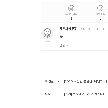
도움됐어요
응원해요
1
0
행운의완두콩
2026.06.01 11:03
🧡
초보
답글
이전글
[2025 다신샵 총결산] 나만의 
다음글
[공지] 이용약관 8차 개정 안내