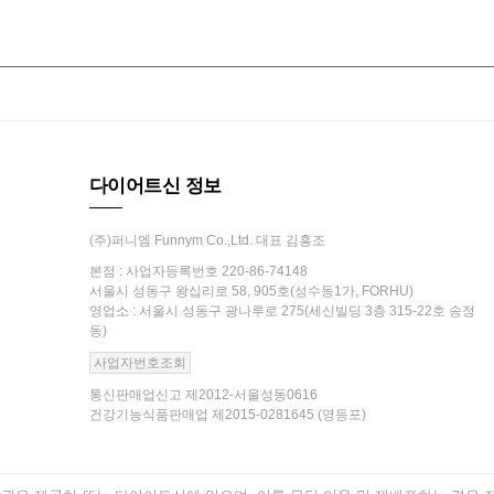
다이어트신 정보
(주)퍼니엠 Funnym Co.,Ltd. 대표 김흥조
본점 : 사업자등록번호 220-86-74148
서울시 성동구 왕십리로 58, 905호(성수동1가, FORHU)
영업소 : 서울시 성동구 광나루로 275(세신빌딩 3층 315-22호 송정
동)
사업자번호조회
통신판매업신고 제2012-서울성동0616
건강기능식품판매업 제2015-0281645 (영등포)