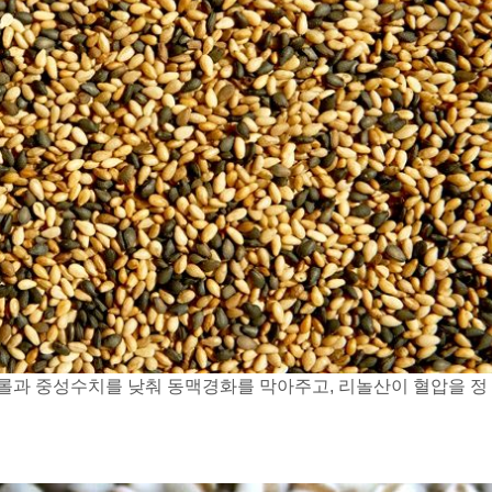
롤과 중성수치를 낮춰 동맥경화를 막아주고, 리놀산이 혈압을 정