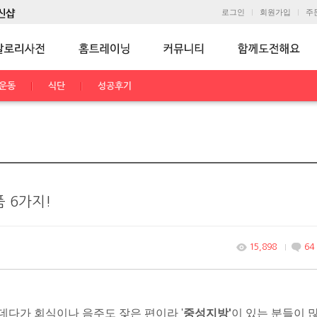
로그인
회원가입
주
운동
식단
성공후기
 6가지!
15,898
64
다가 회식이나 음주도 잦은 편이라 '
중성지방'
이 있는 분들이 