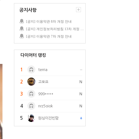
공지사항
[공지] 이용약관 8차 개정 안내
[공지] 개인정보처리방침 13차 개정 안내
[공지] 이용약관 7차 개정 안내
다이어터 랭킹
1
terria
2
고오요
N
3
999****
N
4
nrz5oiok
N
5
원싱이진빈맘