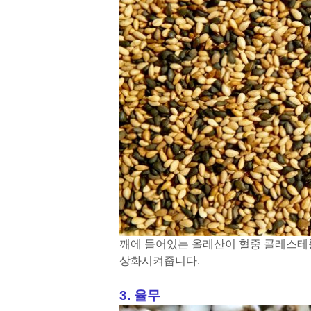
깨에 들어있는 올레산이 혈중 콜레스테
상화시켜줍니다.
3. 율무