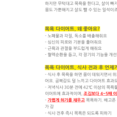
하지만 무턱대고 목욕을 한다고, 살이 빠
몸도 가뿐해지고 살도 뺄 수 있는 일석이
목욕 다이어트, 왜 좋아요?
- 노폐물과 각질, 독소를 배출해줘요
- 심신의 피로와 기분을 풀어줘요
- 근육과 관절을 부드럽게 해줘요
- 혈액순환을 돕고, 각 장기의 기능을 개
목욕 다이어트, 식사 전과 후 언제
- 식사 후 목욕을 하면 몸이 데워지면서
어요. 공복감도 덜 느끼고 다이어트 효과
- 저녁식사 30분 전에 42
℃
이상의 목욕물
이어트에 효과적이며,
조깅보다 4~5배 
-
목욕하기. 배고픈 
가볍게 허기를 채우고
가 감
- 식사 전후 즉시 목욕은 되도록 피하기