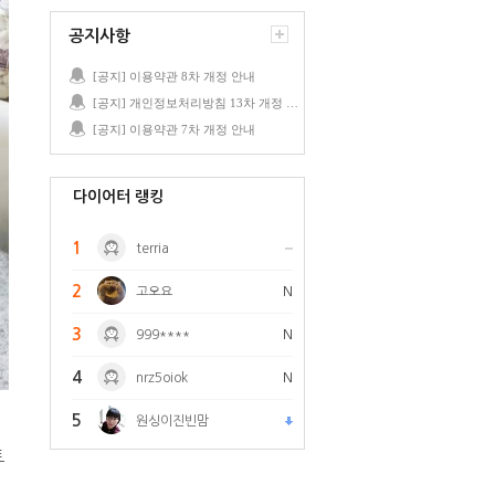
공지사항
[공지] 이용약관 8차 개정 안내
[공지] 개인정보처리방침 13차 개정 안내
[공지] 이용약관 7차 개정 안내
다이어터 랭킹
1
terria
2
고오요
N
3
999****
N
4
nrz5oiok
N
5
원싱이진빈맘
트