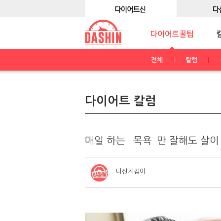
전체
칼럼
다이어트 칼럼
매일 하는 `목욕`만 잘해도 살이
다신지킴이