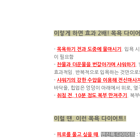
이렇게 하면 효과 2배! 목욕 다이어
-
. 입욕 
목욕하기 전과 도중에 물마시기
이 필요함
-
.
찬물과 더운물을 번갈아가며 샤워하기
효과적임. 반복적으로 입욕하는 것만으
-
샤워기의 강한 수압을 이용해 전신마사
바닥을, 힙업은 엉덩이 아래에서 위로, 
-
. 복
취침 전, 10분 정도 복부 만져주기
이럴 땐, 이런 목욕 다이어트!
-
,
반신욕 다이어트
:
피로를 풀고 싶을 때