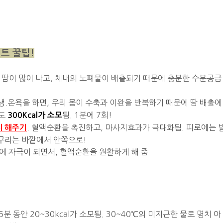
트 꿀팁!
시 땀이 많이 나고, 체내의 노폐물이 배출되기 때문에 충분한 수분공급
 냉.온욕을 하면, 우리 몸이 수축과 이완을 반복하기 때문에 땀 배출에
로도
됨. 1분에 7회!
300Kcal가 소모
. 혈액순환을 촉진하고, 마사지효과가 극대화됨. 피로에는 
지 해주기
옆구리는 바깥에서 안쪽으로!
부에 자극이 되면서, 혈액순환을 원활하게 해 줌
 5분 동안 20~30kcal가 소모됨. 30~40℃의 미지근한 물로 명치 아