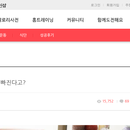
로그인
회원가입
주
운동
식단
성공후기
 빠진다고?
15,752
69