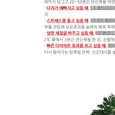
래까지 담그고 20~30분간 반신욕을 하
-
,
족욕 다이어트
다리가 예뻐지고 싶을 때
것
-
,
아로마욕 다
스트레스를 풀고 싶을 때
부를 코팅해 보온효과를 높여줘 목욕 후
-
,
온냉 교대
냉한 체질을 바꾸고 싶을 때
2℃ 물에서 3분간 반신욕을 한 뒤, 손발에
-
,
고
빠른 다이어트 효과를 보고 싶을 때
다시 들어가는 입욕법 반복. 신진대사를 높