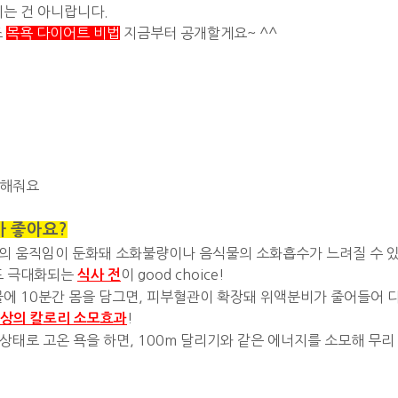
지는 건 아니랍니다.
조
목욕 다이어트 비법
지금부터 공개할게요~ ^^
선해줘요
가 좋아요?
 위의 움직임이 둔화돼 소화불량이나 음식물의 소화흡수가 느려질 수 
도 극대화되는
이 good choice!
식사 전
에 10분간 몸을 담그면, 피부혈관이 확장돼 위액분비가 줄어들어 
!
이상의 칼로리 소모효과
상태로 고온 욕을 하면, 100m 달리기와 같은 에너지를 소모해 무리