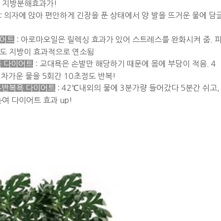
면 지방분해효과가!
: 의자에 앉아 편안하게 긴장을 푼 상태에서 양 발을 뜨거운 물에 담
이어트
: 아로마오일은 릴렉싱 효과가 있어 스트레스를 완화시켜 줌. 
에도 지방이 효과적으로 연소됨
욕 다이어트
: 교대욕은 손발만 해당하기 때문에 몸에 부담이 적음. 4
 차가운 물을 5회간 10초정도 반복!
온반복욕 다이어트
: 42℃내외의 물에 3분가량 들어갔다 5분간 쉬고,
여 다이어트 효과 up!