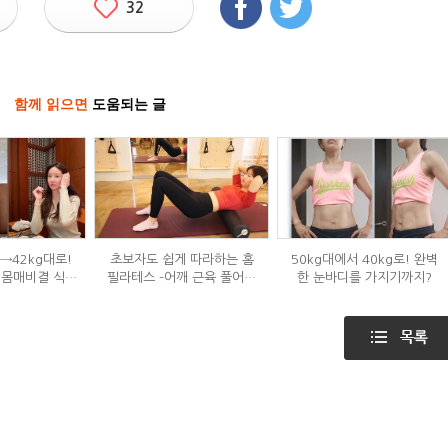
32
함께 읽으면
도움되는 글
g→42kg대로!
초보자도 쉽게 따라하는 홈
50kg대에서 40kg로! 완벽
 몸매비결 식단
필라테스 –어깨 근육 풀어주
한 눈바디를 가지기까지?
?
기 편