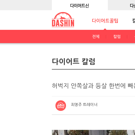
전체
칼럼
다이어트 칼럼
허벅지 안쪽살과 등살 한번에 빼
최영주 트레이너