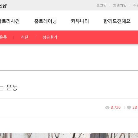
로그인
회원가입
주
운동
식단
성공후기
는 운동
8,736
28