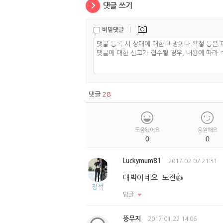
|
비밀댓글
댓글
28
도움됐어요
응원해요
0
0
Luckymum81
2017.02.07 21:31
대박이네요. 도전👍
정석
답글
뚱무지
2017.01.22 14:06