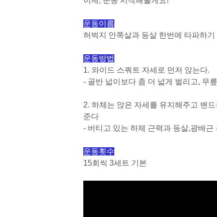
이제, 운동 시작해볼게요!
운동이름
허벅지 안쪽살과 등살 한번에 타파하기
운동방법
1.
와이드 스쿼트 자세로 먼저 앉는다.
- 골반 넓이보다 좀 더 넓게 벌리고
,
무릎
2.
하체는 앉은 자세를 유지해주고 밴드
준다
- 버티고 있는 하체 근력과 등살,
광배근 
운동횟수
15
회씩
3
세트 기본