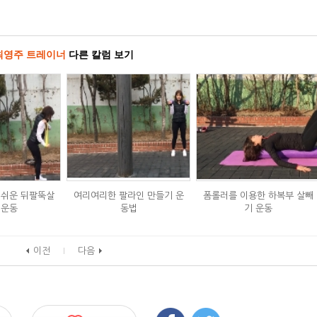
최영주 트레이너
다른 칼럼 보기
 쉬운 뒤팔뚝살
여리여리한 팔라인 만들기 운
폼롤러를 이용한 하복부 살빼
 운동
동법
기 운동
이전
다음