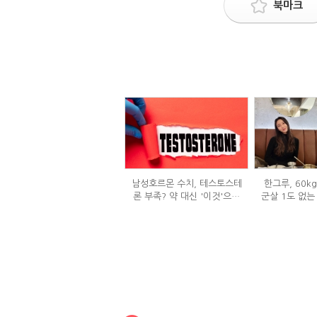
북마크
남성호르몬 수치, 테스토스테
한그루, 60k
론 부족? 약 대신 '이것'으로
군살 1도 없는
극복 (진저샷 루틴)
은