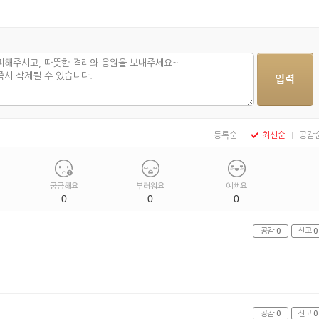
등록순
최신순
공감
궁금해요
부러워요
예뻐요
0
0
0
공감
0
신고
0
공감
0
신고
0