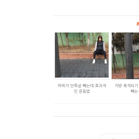
허벅지 안쪽살 빼는데 효과적
지방 축적되기
인 운동법
빼는