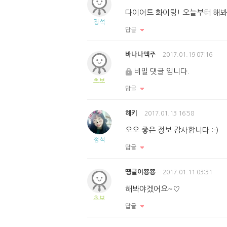
다이어트 화이팅! 오늘부터 해
정석
답글
바나나맥주
2017.01.19 07:16
비밀 댓글 입니다.
초보
답글
해키
2017.01.13 16:58
오오 좋은 정보 감사합니다 :-)
정석
답글
땡글이뿅뿅
2017.01.11 03:31
해봐야겠어요~♡
초보
답글