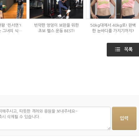
왕 '진서연'!
빈약한 엉덩이 보완을 위한
50kg대에서 40kg로! 완벽
 그녀의 식단
초보 헬스 운동 BEST!
한 눈바디를 가지기까지?
는?