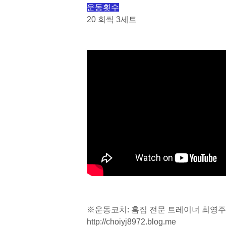
운동횟수
20
회씩
3
세트
※운동코치: 홈짐 전문 트레이너 최영주
http://choiyj8972.blog.me