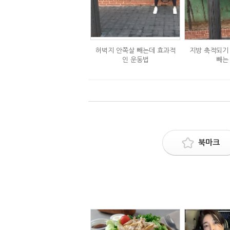
허벅지 안쪽살 빼는데 효과적
지방 축적되기
인 운동법
빼는
북마크