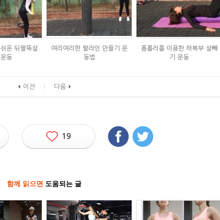
 쉬운 뒤팔뚝살
여리여리한 팔라인 만들기 운
폼롤러를 이용한 하복부 살빼
 운동
동법
기 운동
이전
다음
19
함께 읽으면
도움되는 글