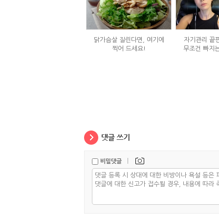
닭가슴살 질린다면, 여기에
자기관리 끝판
찍어 드세요!
무조건 빠지는
정체
|
비밀댓글