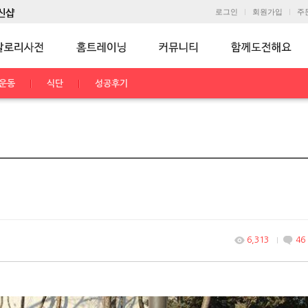
로그인
회원가입
주
운동
식단
성공후기
6,313
46