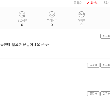
등록순
최신순
공감
궁금해요
부러워요
예뻐요
0
0
0
신고
0
들한테 필요한 운동이네요 굳굿~
공감
0
신고
0
공감
0
신고
0