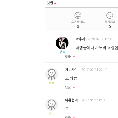
댓글
46
도움됐어요
응원해요
0
0
뾰우지
2020.02.06 07:48
학생들이나 사무직 직장인
정석
답글
차누차누
2017.02.23 22:40
오 짱짱
초보
답글
이퓨럽미
2017.01.14 01:16
오
초보