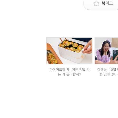
북마크
다이어트할 때, 어떤 김밥 먹
장영란, 10일 
는 게 유리할까?
한 급찐급빠 