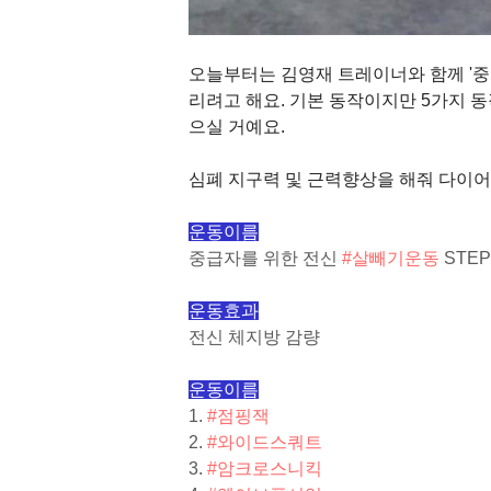
오늘부터는 김영재 트레이너와 함께 '중급
리려고 해요. 기본 동작이지만 5가지 동
으실 거예요.
심폐 지구력 및 근력향상을 해줘 다이어
운동이름
중급자를 위한 전신
#살빼기운동
STEP
운동효과
전신 체지방 감량
운동이름
1.
#점핑잭
2.
#와이드스쿼트
3.
#암크로스니킥