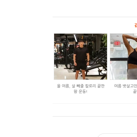
올 여름, 살 빼줄 칼로리 끝판
여름 뱃살고민
왕 운동!
끝