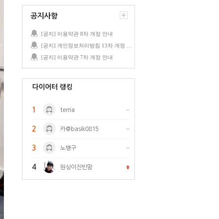
공지사항
[공지] 이용약관 8차 개정 안내
[공지] 개인정보처리방침 13차 개정 안내
[공지] 이용약관 7차 개정 안내
다이어터 랭킹
1
terria
2
카@basik0815
3
노맹구
4
원싱이진빈맘