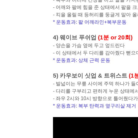
- 어깨와 팔에 힘을 준 상태에서 팔을
- 킥을 올릴 때 등허리를 둥글게 말아 올
* 운동효과: 팔 어깨라인+복부운동
4) 웨이브 푸쉬업
(1분 or 20회)
- 양손을 가슴 옆에 두고 엎드린다
- 이 상태에서 두 다리를 감아줬다 뻗
* 운동효과: 상체 근력 운동
5) 카우보이 싯업 & 트위스트
(1
- 발넓이는 무릎 사이에 주먹 하나가 
- 다리를 구부리고 편하게 누운 상태에
- 좌우 2시와 10시 방향으로 틀어줬다
* 운동효과: 복부 탄력과 옆구리살 제거