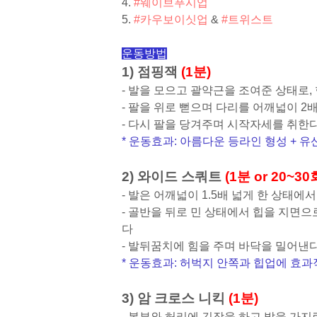
4.
#웨이브푸시업
5.
#카우보이싯업
&
#트위스트
운동방법
1) 점핑잭
(1분)
- 발을 모으고 괄약근을 조여준 상태로
- 팔을 위로 뻗으며 다리를 어깨넓이 
- 다시 팔을 당겨주며 시작자세를 취한
* 운동효과: 아름다운 등라인 형성 + 유
2) 와이드 스쿼트
(1분 or 20~30
- 발은 어깨넓이 1.5배 넓게 한 상태에
- 골반을 뒤로 민 상태에서 힙을 지면
다
- 발뒤꿈치에 힘을 주며 바닥을 밀어낸
* 운동효과: 허벅지 안쪽과 힙업에 효과
3) 암 크로스 니킥
(1분)
- 복부와 허리에 긴장을 하고 발을 가