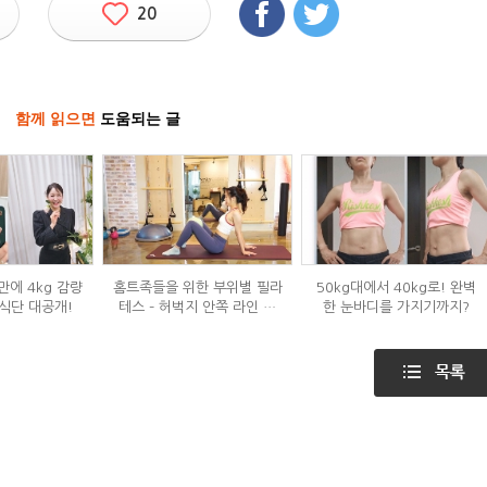
20
함께 읽으면
도움되는 글
만에 4kg 감량
홈트족들을 위한 부위별 필라
50kg대에서 40kg로! 완벽
식단 대공개!
테스 – 허벅지 안쪽 라인 만
한 눈바디를 가지기까지?
들기편