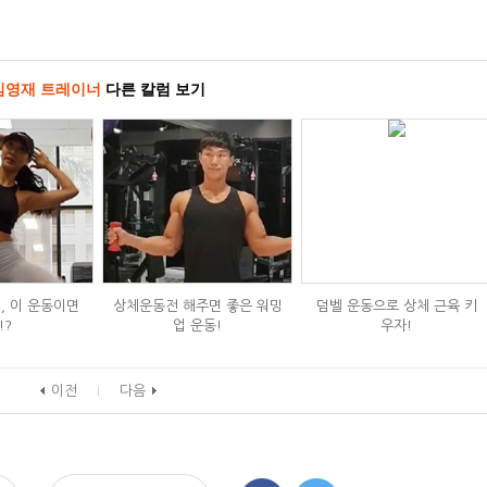
김영재 트레이너
다른 칼럼 보기
, 이 운동이면
상체운동전 해주면 좋은 워밍
덤벨 운동으로 상체 근육 키
!?
업 운동!
우자!
이전
다음