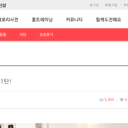
로그인
회원가입
주
운동
식단
성공후기
1탄!
5,834
6