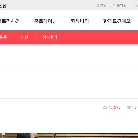
로그인
회원가입
주
운동
식단
성공후기
12,575
47