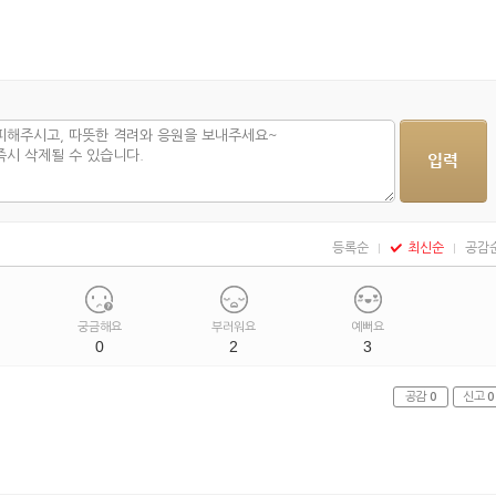
등록순
최신순
공감
궁금해요
부러워요
예뻐요
0
2
3
공감
0
신고
0