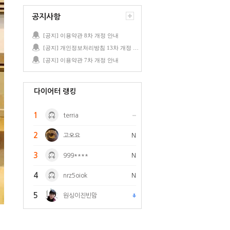
공지사항
[공지] 이용약관 8차 개정 안내
[공지] 개인정보처리방침 13차 개정 안내
[공지] 이용약관 7차 개정 안내
다이어터 랭킹
1
terria
2
고오요
N
3
999****
N
4
nrz5oiok
N
5
원싱이진빈맘