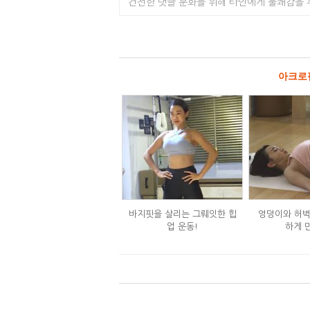
건전한 댓글 문화를 위해 타인에게 불쾌감을
아크로
바지핏을 살리는 그뤠잇한 힙
엉덩이와 허벅
업 운동!
하게 