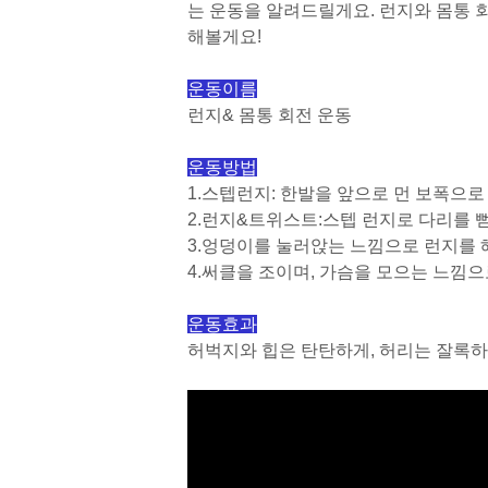
는 운동을 알려드릴게요. 런지와 몸통 
해볼게요!
운동이름
런지& 몸통 회전 운동
운동방법
1.스텝런지: 한발을 앞으로 먼 보폭으로
2.런지&트위스트:스텝 런지로 다리를 
3.엉덩이를 눌러앉는 느낌으로 런지를 
4.써클을 조이며, 가슴을 모으는 느낌으
운동효과
허벅지와 힙은 탄탄하게, 허리는 잘록하