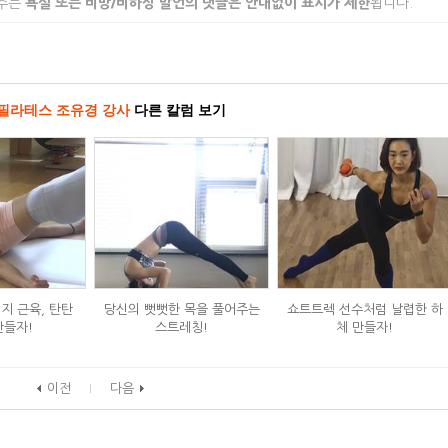
 주는
욕설 또는 비방/비하성 발언의 댓글은 안내없이 표시가 제한
됩니다.
필라테스 조유경 강사
다른 칼럼 보기
지 근육, 탄탄
당신의 뻣뻣한 목을 풀어주는
쇼트트렉 선수처럼 날렵한 하
만들자!
스트레칭!
체 만들자!
이전
다음