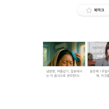
북마크
냉방병, 여름감기, 일본에서
윤은혜 1주일에
는 이 음식으로 관리한다(생
해, 이것
강즙 진저샷)