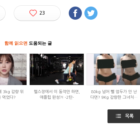
23
함께 읽으면
도움되는 글
 3kg 감량 위
헬스장에서 이 동작만 하면,
80kg 넘어 뺄 엄두가 안 난
들 먹었다?
애플힙 완성?! -2탄-
다면? 9Kg 감량한 그녀처럼
해봐라!