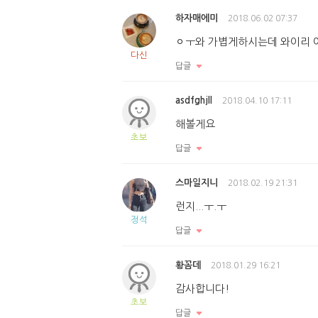
하자매에미
2018.06.02 07:37
ㅇㅜ와 가볍게하시는데 와이리 
다신
답글
asdfghjll
2018.04.10 17:11
해볼게요
초보
답글
스마일지니
2018.02.19 21:31
런지...ㅜ.ㅜ
정석
답글
황꼼데
2018.01.29 16:21
감사합니다!
초보
답글