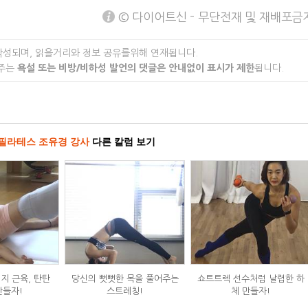
© 다이어트신 - 무단전재 및 재배포금
작성되며, 읽을거리와 정보 공유를위해 연재됩니다.
 주는
욕설 또는 비방/비하성 발언의 댓글은 안내없이 표시가 제한
됩니다.
필라테스 조유경 강사
다른 칼럼 보기
지 근육, 탄탄
당신의 뻣뻣한 목을 풀어주는
쇼트트렉 선수처럼 날렵한 하
만들자!
스트레칭!
체 만들자!