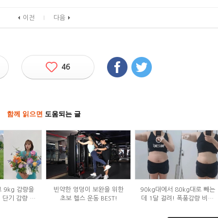
이전
다음
46
함께 읽으면
도움되는 글
 9kg 감량을
빈약한 엉덩이 보완을 위한
90kg대에서 80kg대로 빼는
' 단기 감량 식
초보 헬스 운동 BEST!
데 1달 걸려! 폭풍감량 비결
은?
공개?