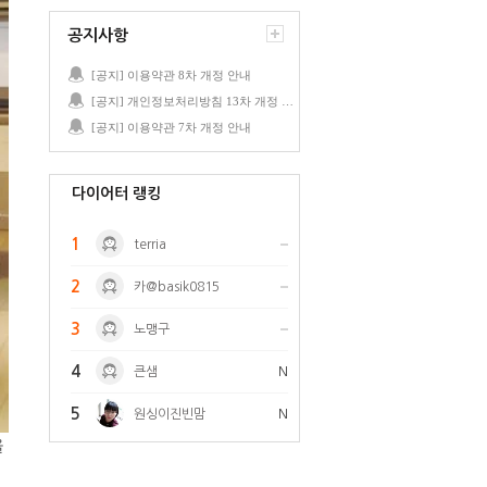
공지사항
[공지] 이용약관 8차 개정 안내
[공지] 개인정보처리방침 13차 개정 안내
[공지] 이용약관 7차 개정 안내
다이어터 랭킹
1
terria
2
카@basik0815
3
노맹구
4
큰샘
N
5
원싱이진빈맘
N
을