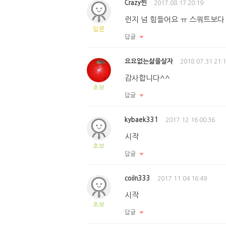
Crazy찐
2017.08.17 20:19
런지 넘 힘들어요 ㅠ 스쿼트보다 더
입문
답글
요요없는삶을살자
2018.07.31 21:
감사합니다^^
초보
답글
kybaek331
2017.12.16 00:36
시작
초보
답글
coiln333
2017.11.04 16:49
시작
초보
답글