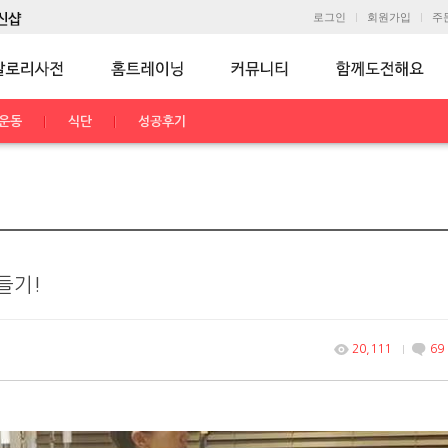
로그인
회원가입
주
운동
식단
성공후기
들기!
20,111
69