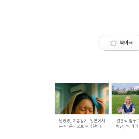
북마크
냉방병, 여름감기, 일본에서
결혼식 앞두고
는 이 음식으로 관리한다(생
해낸, '임라라
강즙 진저샷)
단