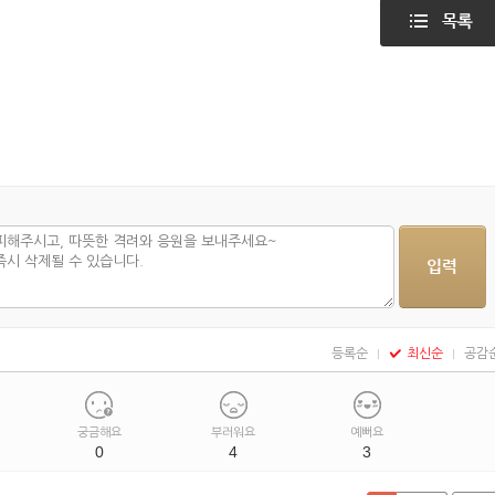
등록순
최신순
공감
궁금해요
부러워요
예뻐요
0
4
3