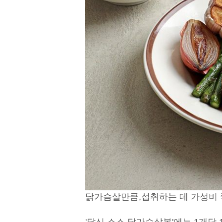
닭가슴살만큼,
섭취하는 데 가성비 
'닭신 소스 닭가슴살볼'에는
1개당 