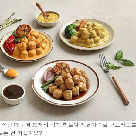
 식감 때문에
도저히 먹기 힘들다면,
닭가슴살 큐브라고
는 건 어떨까요?