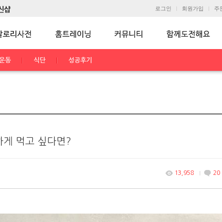
로그인
회원가입
주
운동
식단
성공후기
하게 먹고 싶다면?
13,958
20