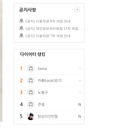
공지사항
[공지] 이용약관 8차 개정 안내
[공지] 개인정보처리방침 13차 개정 안내
[공지] 이용약관 7차 개정 안내
다이어터 랭킹
1
terria
2
카@basik0815
3
노맹구
4
큰샘
N
5
원싱이진빈맘
N
불