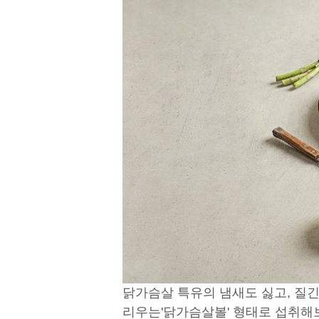
닭가슴살 특유의 냄새도 싫고, 질
긴
리우는
'닭가슴살볼' 형태로
섭취해보