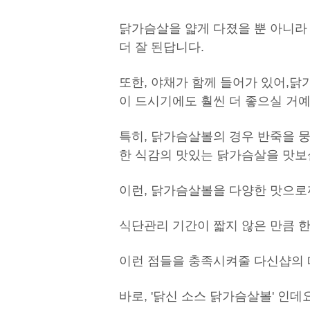
닭가슴살을 얇게 다졌을 뿐 아니라
더 잘 된답니다.
또한, 야채가 함께 들어가 있어,
닭가
이 드시기에도 훨씬 더 좋으실 거예
특히, 닭가슴살볼의 경우
반죽을 뭉
한 식감의
맛있는 닭가슴살을
맛보
이런, 닭가슴살볼을
다양한 맛으로
식단관리 기간이 짧지 않은 만큼
한
이런 점들을 충족시켜줄
다신샵의 
바로, '닭신 소스 닭가슴살볼' 인데요