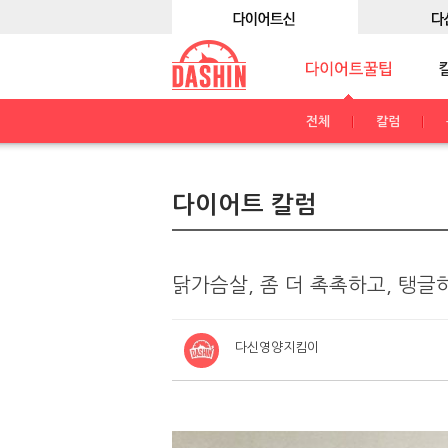
전체
칼럼
다이어트 칼럼
닭가슴살, 좀 더 촉촉하고, 탱글
다신영양지킴이