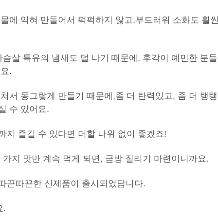
 물에 익혀 만들어서
퍽퍽하지 않고,
부드러워 소화도 훨
슴살 특유의 냄새도 덜 나기 때문에, 후각이
예민한 분들
요.
쳐서 동그랗게 만들기 때문에,
좀 더 탄력있고, 좀 더 탱탱
실 수 있어요.
까지 즐길 수 있다면
더할 나위 없이 좋겠죠!
 가지 맛만 계속 먹게 되면, 금방 질리기 마련이니까요.
따끈따끈한 신제품이 출시되었답니다.
.