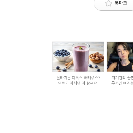
북마크
살빠지는 디톡스 빼빼주스?
자기관리 끝판
모르고 마시면 더 살쩌요!
무조건 빠지는
정체