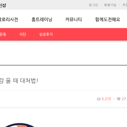
로그인
회원가입
주
운동
식단
성공후기
 올 때 대처법!
5,213
27