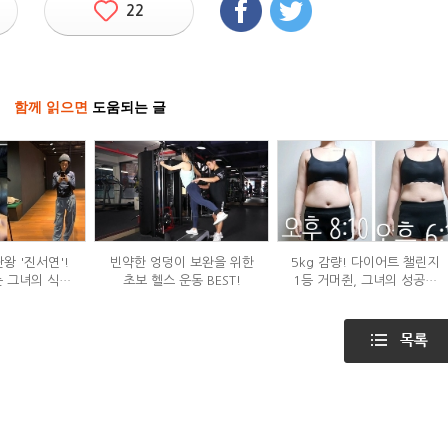
22
함께 읽으면
도움되는 글
왕 '진서연'!
빈약한 엉덩이 보완을 위한
5kg 감량! 다이어트 챌린지
 그녀의 식단
초보 헬스 운동 BEST!
1등 거머쥔, 그녀의 성공팁
는?
대방출!