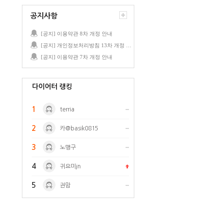
공지사항
[공지] 이용약관 8차 개정 안내
[공지] 개인정보처리방침 13차 개정 안내
[공지] 이용약관 7차 개정 안내
다이어터 랭킹
1
terria
2
카@basik0815
3
노맹구
4
귀요미jn
5
권맘