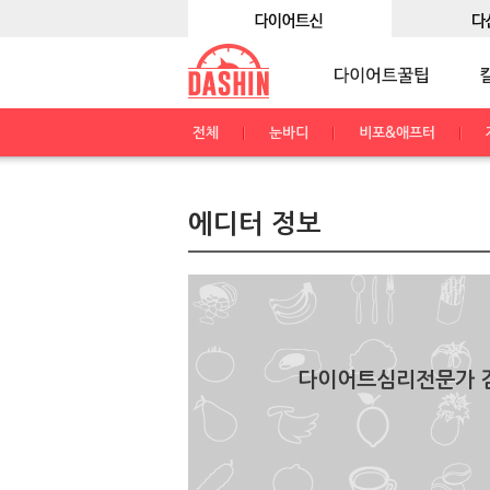
전체
눈바디
비포&애프터
에디터 정보
다이어트심리전문가 