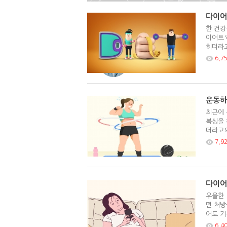
다이어
한 건강
이어트'
히더라고
6,7
운동하
최근에 
복싱을 
더라고요
7,9
다이어
우울한 
떤 처방
어도 기
6,4