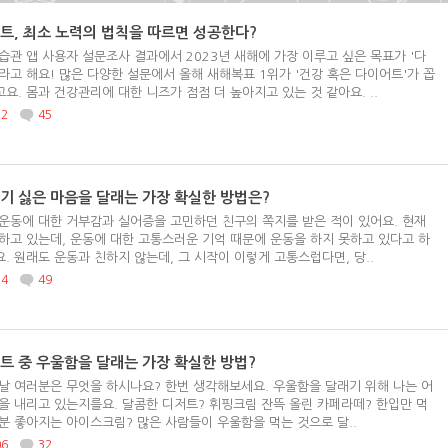
트, 최소 노력의 법칙을 따르면 성공한다?
습관 앱 사용자 설문조사 결과에서 2023년 새해에 가장 이루고 싶은 목표가 '다
라고 해요! 많은 다양한 설문에서 올해 새해복표 1위가 '건강 혹은 다이어트'가 꼽
요. 몸과 건강관리에 대한 니즈가 점점 더 높아지고 있는 것 같아요. ..
52
45
기 싫은 마음을 달래는 가장 확실한 방법은?
운동에 대한 거부감과 실어증을 고민하던 친구의 쪽지를 받은 적이 있어요. 현재
하고 있는데, 운동에 대한 고통스러운 기억 때문에 운동을 하지 못하고 있다고 하
. 원래도 운동과 친하지 않는데, 그 시작이 이렇게 고통스럽다면, 당..
24
49
트 중 우울함을 달래는 가장 확실한 방법?
날 여러분은 무엇을 하시나요? 한번 생각해보세요. 우울함을 달래기 위해 나는 어
을 내리고 있는지를요. 달콤한 디저트? 휘핑크림 잔뜩 올린 카페라떼? 한입만 먹
분 좋아지는 아이스크림? 많은 사람들이 우울함을 먹는 것으로 달..
06
32