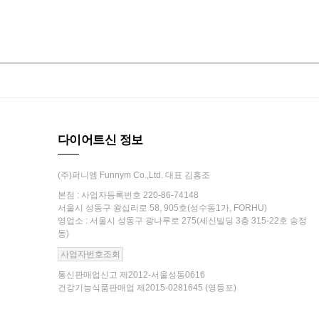
다이어트신 정보
(주)퍼니엠 Funnym Co.,Ltd. 대표 김흥조
본점 : 사업자등록번호 220-86-74148
서울시 성동구 왕십리로 58, 905호(성수동1가, FORHU)
영업소 : 서울시 성동구 광나루로 275(세신빌딩 3층 315-22호 송정
동)
사업자번호조회
통신판매업신고 제2012-서울성동0616
건강기능식품판매업 제2015-0281645 (영등포)