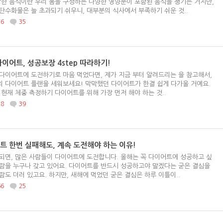
강한 음식이란 우리 몸을 구성하는 다양한 영양분이 포함된 음식을 챙기는 거지만,
탄수화물은 늘 초과되기 쉬우니, 대부분의 식사에서 부족하기 쉬운 것..
76
35
다이어트, 성공보장 4step 따라하기!
다이어트에 도전하기로 마음 먹었다면, 제가 지금 부터 알려드리는 을 참고해서,
 다이어트 플랜을 세워보세요! 막막했던 다이어트가 한결 쉽게 다가올 거예요.
1. 현재 체중 측정하기 다이어트를 위해 가장 먼저 해야 하는 것..
38
39
트 한번 실패해도, 계속 도전해야 하는 이유!
되면, 많은 사람들이 다이어트에 도전합니다. 올해는 꼭 다이어트에 성공하고 싶
람을 누구나 갖고 있어요. 다이어트를 반드시 성공하고야 말겠다는 굳은 결심을
람도 더러 있고요. 하지만, 새해에 먹었던 굳은 결심은 하루 이틀이..
66
25