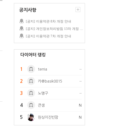
공지사항
[공지] 이용약관 8차 개정 안내
[공지] 개인정보처리방침 13차 개정 안내
[공지] 이용약관 7차 개정 안내
다이어터 랭킹
1
terria
2
카@basik0815
3
노맹구
4
큰샘
N
5
원싱이진빈맘
N