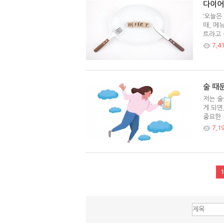
다이어
‘오늘은
때, 메
트라고 
7,4
술 때
저는 술
게 되면
중요한 
7,1
1