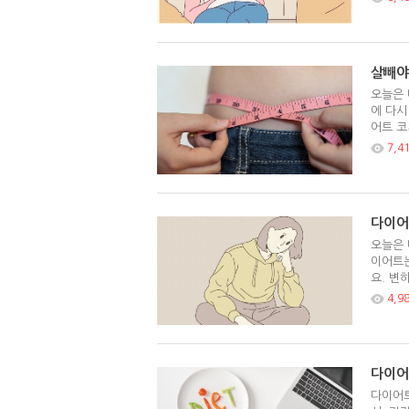
살빼야
오늘은 
에 다시
어트 코
7,4
다이어
오늘은 
이어트는
요. 변
4,9
다이어
다이어트