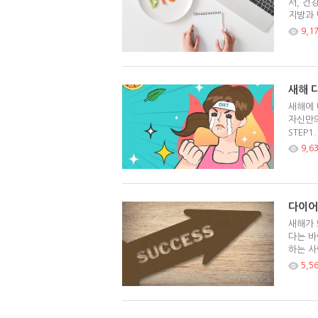
서, 건
지방과 
9,1
새해 
새해에 
자신만의
STEP
9,6
다이어
새해가 
다는 바
하는 사
5,5