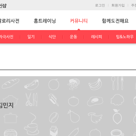
로그인
회원가입
주
자극사진
일기
식단
운동
레시피
팁&노하우
김민지