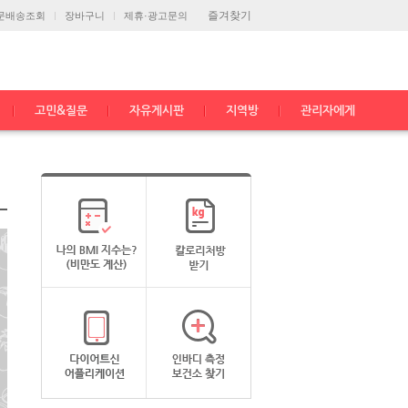
즐겨찾기
문배송조회
장바구니
제휴·광고문의
고민&질문
자유게시판
지역방
관리자에게