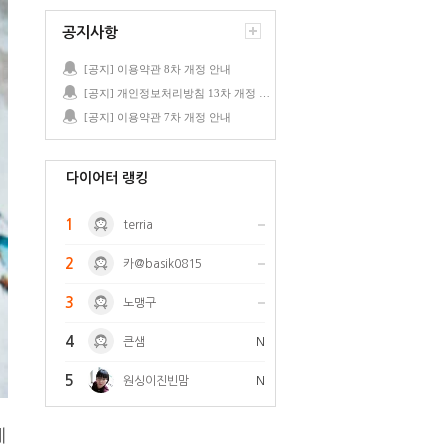
공지사항
[공지] 이용약관 8차 개정 안내
[공지] 개인정보처리방침 13차 개정 안내
[공지] 이용약관 7차 개정 안내
다이어터 랭킹
1
terria
2
카@basik0815
3
노맹구
4
큰샘
N
5
원싱이진빈맘
N
게