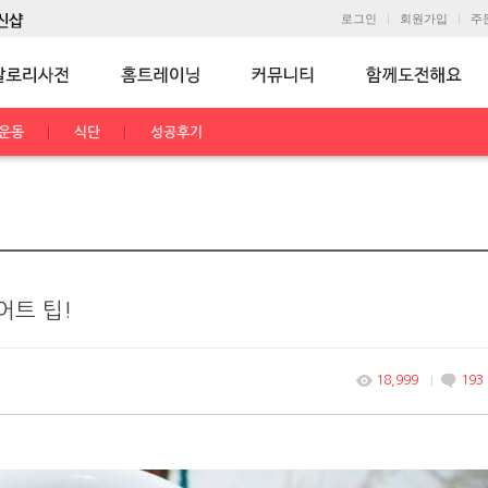
로그인
회원가입
주
운동
식단
성공후기
어트 팁!
18,999
193