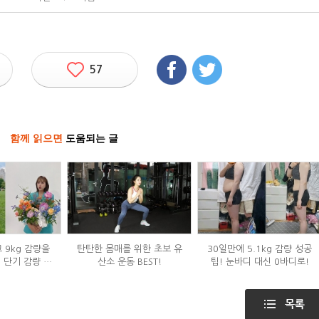
57
함께 읽으면
도움되는 글
 9kg 감량을
탄탄한 몸매를 위한 초보 유
30일만에 5.1kg 감량 성공
' 단기 감량 식
산소 운동 BEST!
팁! 눈바디 대신 0바디로!
은?