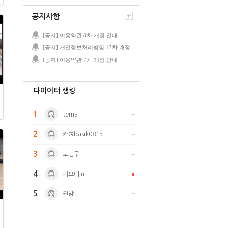
공지사항
[공지] 이용약관 8차 개정 안내
[공지] 개인정보처리방침 13차 개정 안내
[공지] 이용약관 7차 개정 안내
다이어터 랭킹
1
terria
2
카@basik0815
3
노맹구
4
귀요미jn
5
권맘