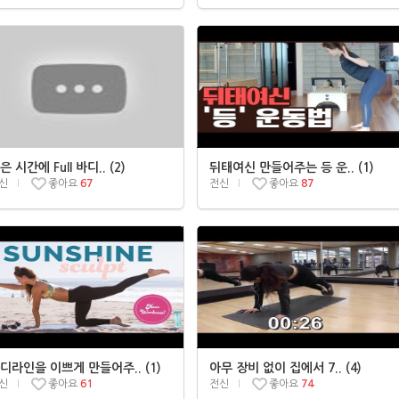
은 시간에 Full 바디.. (2)
뒤태여신 만들어주는 등 운.. (1)
신
좋아요
67
전신
좋아요
87
디라인을 이쁘게 만들어주.. (1)
아무 장비 없이 집에서 7.. (4)
신
좋아요
61
전신
좋아요
74