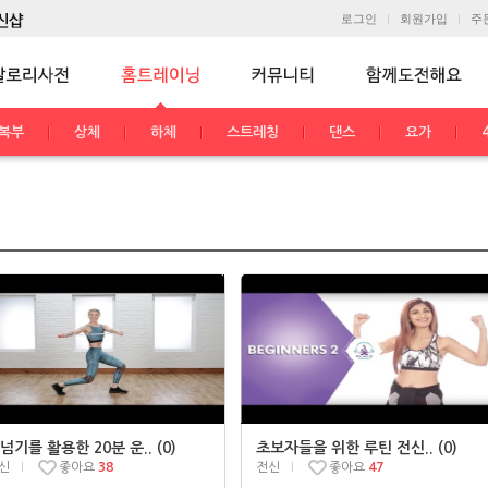
로그인
회원가입
주
복부
상체
하체
스트레칭
댄스
요가
넘기를 활용한 20분 운.. (0)
초보자들을 위한 루틴 전신.. (0)
신
좋아요
38
전신
좋아요
47