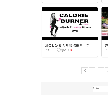
체중감량 및 지방을 불태우.. (0)
균
전신
좋아요
80
전
1