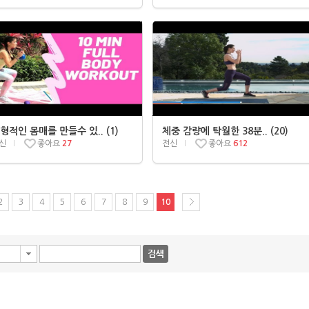
형적인 몸매를 만들수 있.. (1)
체중 감량에 탁월한 38분.. (20)
신
좋아요
27
전신
좋아요
612
2
3
4
5
6
7
8
9
10