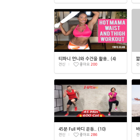
티파니 언니와 수건을 활용.. (4)
짧
전신
좋아요
200
전
45분 Full 바디 운동.. (10)
바
전신
좋아요
286
전