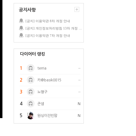
공지사항
[공지] 이용약관 8차 개정 안내
[공지] 개인정보처리방침 13차 개정 안내
[공지] 이용약관 7차 개정 안내
다이어터 랭킹
1
terria
2
카@basik0815
3
노맹구
4
큰샘
N
5
원싱이진빈맘
N