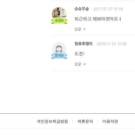
슈슈우슝
2017.07.27 15:16
퇴근하고 해봐야겟어요ㅕ
답글
원츄호랭이
2019.11.22 12:09
도전!
답글
개인정보취급방침
제휴문의
이용약관