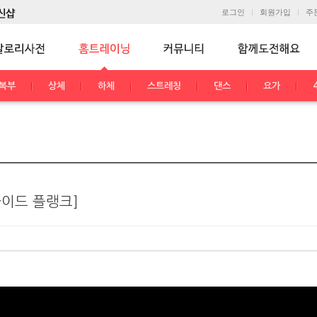
로그인
회원가입
주
복부
상체
하체
스트레칭
댄스
요가
사이드 플랭크]