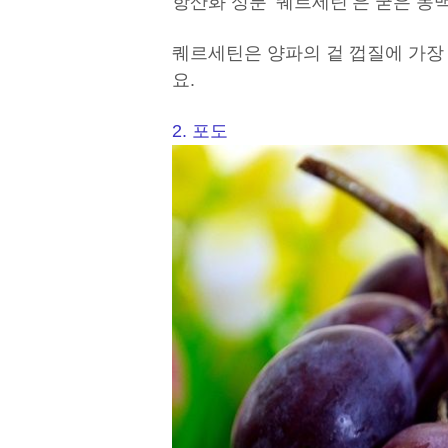
항산화 성분 ‘퀘르세틴’은 굳은 동
퀘르세틴은 양파의 겉 껍질에 가장
요.
2. 포도