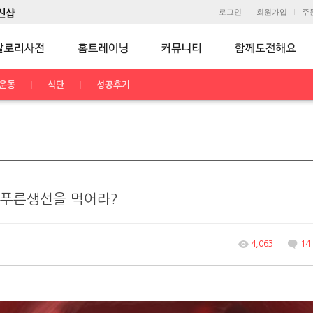
로그인
회원가입
주
운동
식단
성공후기
 등푸른생선을 먹어라?
4,063
14