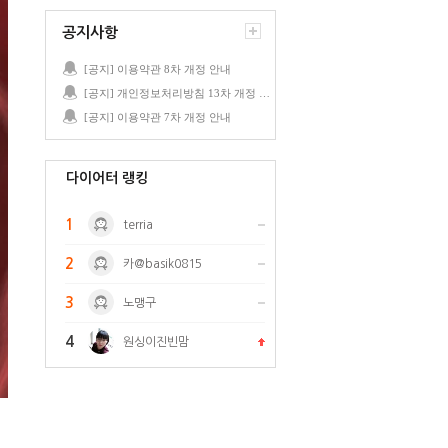
공지사항
[공지] 이용약관 8차 개정 안내
[공지] 개인정보처리방침 13차 개정 안내
[공지] 이용약관 7차 개정 안내
다이어터 랭킹
1
terria
2
카@basik0815
3
노맹구
4
원싱이진빈맘