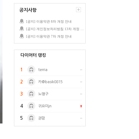
공지사항
[공지] 이용약관 8차 개정 안내
[공지] 개인정보처리방침 13차 개정 안내
[공지] 이용약관 7차 개정 안내
다이어터 랭킹
1
terria
2
카@basik0815
3
노맹구
4
귀요미jn
5
권맘