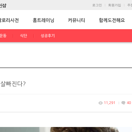
로그인
회원가입
주
운동
식단
성공후기
 살빠진다?
11,291
40