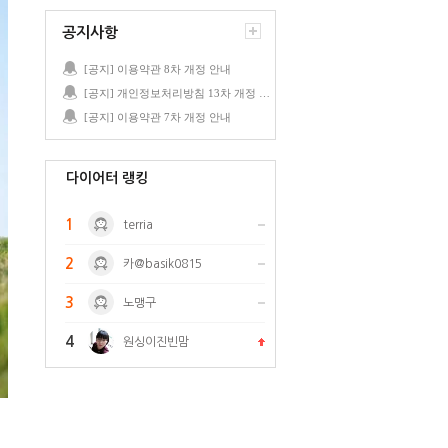
공지사항
[공지] 이용약관 8차 개정 안내
[공지] 개인정보처리방침 13차 개정 안내
[공지] 이용약관 7차 개정 안내
다이어터 랭킹
1
terria
2
카@basik0815
3
노맹구
4
원싱이진빈맘