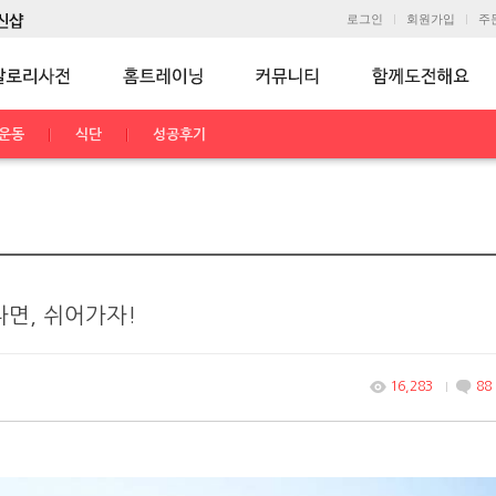
로그인
회원가입
주
운동
식단
성공후기
면, 쉬어가자!
16,283
88