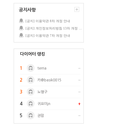
공지사항
[공지] 이용약관 8차 개정 안내
[공지] 개인정보처리방침 13차 개정 안내
[공지] 이용약관 7차 개정 안내
다이어터 랭킹
1
terria
2
카@basik0815
3
노맹구
4
귀요미jn
5
권맘