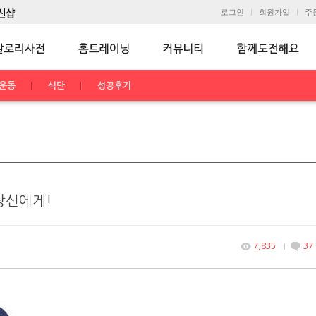
로그인
회원가입
주
운동
식단
성공후기
당신에게!
7,835
37