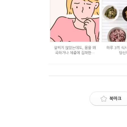
살찌지 않았는데도, 몸을 왜
하루 3끼 식
곡하거나 체중에 집착한다
당신
면?
북마크