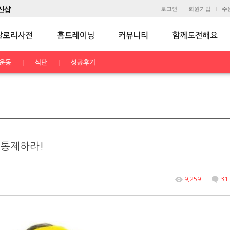
로그인
회원가입
주
운동
식단
성공후기
 통제하라!
9,259
31