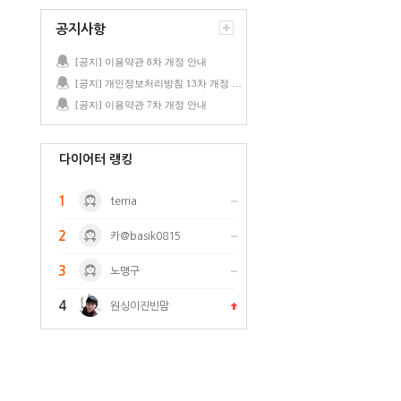
공지사항
[공지] 이용약관 8차 개정 안내
[공지] 개인정보처리방침 13차 개정 안내
[공지] 이용약관 7차 개정 안내
다이어터 랭킹
1
terria
2
카@basik0815
3
노맹구
4
원싱이진빈맘