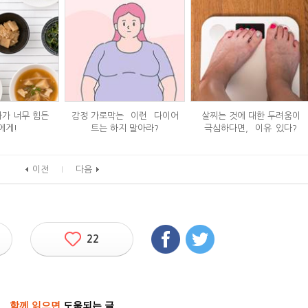
사가 너무 힘든
감정 가로막는 `이런` 다이어
살찌는 것에 대한 두려움이
에게!
트는 하지 말아라?
극심하다면, `이유`있다?
이전
다음
22
함께 읽으면
도움되는 글