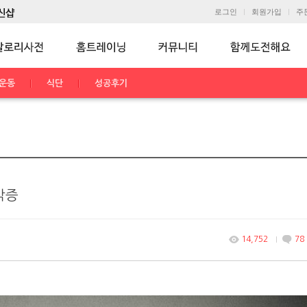
로그인
회원가입
주
운동
식단
성공후기
박증
14,752
78