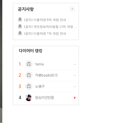
공지사항
[공지] 이용약관 8차 개정 안내
[공지] 개인정보처리방침 13차 개정 안내
[공지] 이용약관 7차 개정 안내
다이어터 랭킹
1
terria
2
카@basik0815
3
노맹구
4
원싱이진빈맘