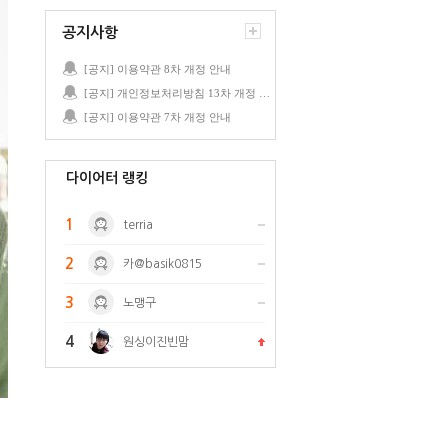
공지사항
[공지] 이용약관 8차 개정 안내
[공지] 개인정보처리방침 13차 개정 안내
[공지] 이용약관 7차 개정 안내
다이어터 랭킹
1
terria
2
카@basik0815
3
노맹구
4
원싱이진빈맘