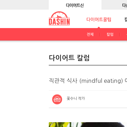
전체
칼럼
다이어트 칼럼
직관적 식사 (mindful eating
꽃수니 작가