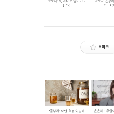
코로나19, 제대로 알아야 이
약보다 건강에
긴다?!
력` 지
북마크
'콤부차' 어떤 효능 있길래,
윤은혜 1주일에