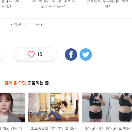
 좋다는 `면역
면역력 올리고, 다이어트 도
닭가슴살, 누구에게나 좋을
키는 법!
와주는 식품은?
까?
이전
다음
15
함께 읽으면
도움되는 글
 3kg 감량 위
홈트족들을 위한 부위별 필라
90kg대에서 80kg대로 빼는