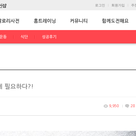
로그인
회원가입
주
운동
식단
성공후기
에 필요하다?!
9,950
28