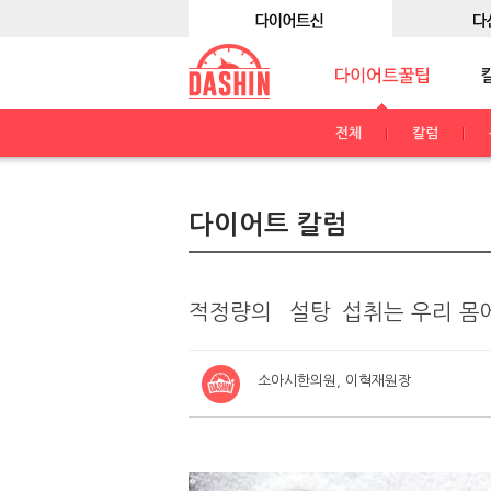
전체
칼럼
다이어트 칼럼
적정량의 `설탕`섭취는 우리 몸
소아시한의원, 이혁재원장