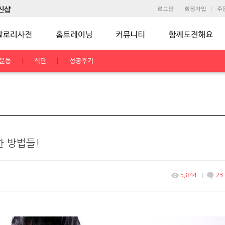
로그인
회원가입
주
운동
식단
성공후기
 방법들!
5,844
23