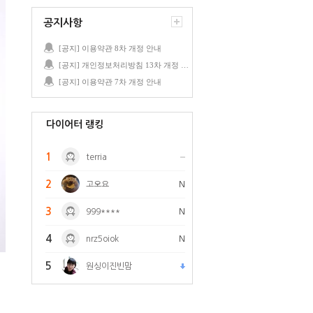
공지사항
[공지] 이용약관 8차 개정 안내
[공지] 개인정보처리방침 13차 개정 안내
[공지] 이용약관 7차 개정 안내
다이어터 랭킹
1
terria
2
고오요
N
3
999****
N
4
nrz5oiok
N
5
원싱이진빈맘