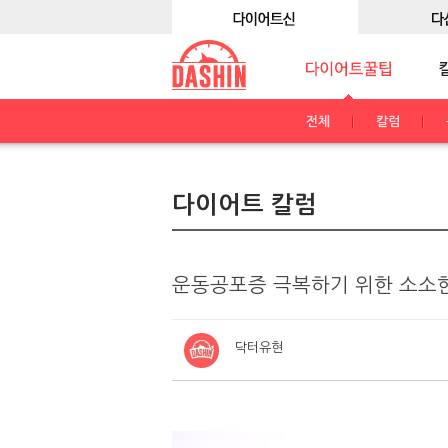
전체
칼럼
다이어트 칼럼
운동공포증 극복하기 위한 소소한
닥터유현