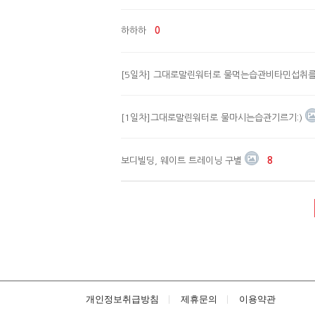
하하하
0
[5일차] 그대로말린워터로 물먹는습관비타민섭취를
[1일차]그대로말린워터로 물마시는습관기르기:)
보디빌딩, 웨이트 트레이닝 구별
8
개인정보취급방침
제휴문의
이용약관