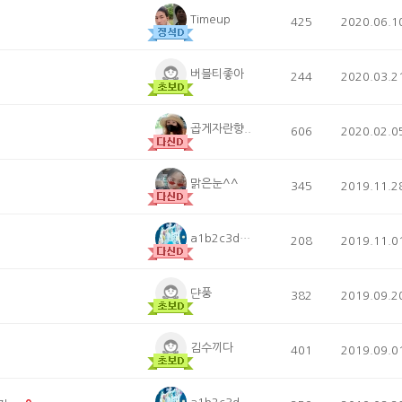
Timeup
425
2020.06.1
버블티좋아
244
2020.03.2
곱게자란향..
606
2020.02.0
맑은눈^^
345
2019.11.2
a1b2c3d4e5
208
2019.11.0
댠풍
382
2019.09.2
김수끼다
401
2019.09.0