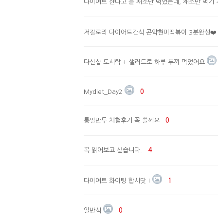
다이어트 한다고 늘 채소만 먹었는데, 채소만 먹기 
저칼로리 다이어트간식 곤약현미떡볶이 3분완성❤
다신샵 도시락 + 샐러드로 하루 두끼 먹었어요
Mydiet_Day2
0
통밀만두 체험후기 꼭 쓸께요
0
꼭 읽어보고 싶습니다.
4
다이어트 화이팅 합시닷 !
1
일반식
0