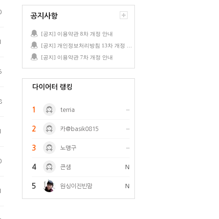
0
공지사항
[공지] 이용약관 8차 개정 안내
1
[공지] 개인정보처리방침 13차 개정 안내
[공지] 이용약관 7차 개정 안내
5
다이어터 랭킹
8
1
terria
2
카@basik0815
1
3
노맹구
0
4
큰샘
N
5
원싱이진빈맘
N
1