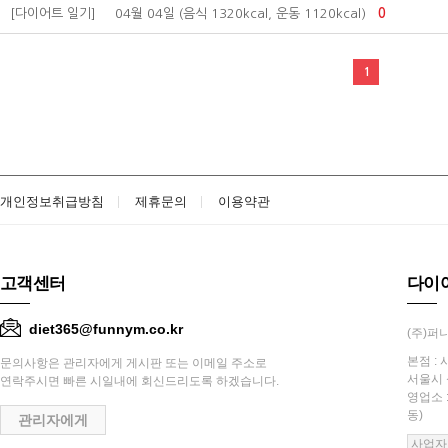
[다이어트 일기]
04월 04일 (음식 1320kcal, 운동 1120kcal)
0
1
개인정보취급방침
제휴문의
이용약관
고객센터
다이
diet365@funnym.co.kr
(주)퍼니
본점 : 
문의사항은 관리자에게 게시판 또는 이메일 주소로
서울시 
연락주시면 빠른 시일내에 회신드리도록 하겠습니다.
영업소 
동)
관리자에게
사업자