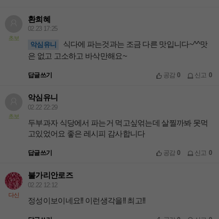
환희혜
02.23 17:25
초보
식다에 파는것과는 조금 다른 맛입니다~^^맛
악심유니
은 없고 고소하고 바삭만해요~
답글쓰기
공감
0
신고
0
악심유니
02.22 22:29
초보
두부과자 식당에서 파는거 먹고싶얶는데 살찔까봐 못먹
고있었어요 좋은 레시피 감사합니다
답글쓰기
공감
0
신고
0
불가리안로즈
02.22 12:12
다신
정성이보이네요!! 이런생각을!! 최고!!