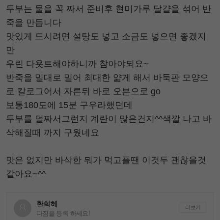
두부는 물을 꼭 짜서 준비후 현미가루 달걀을 섞어 반
죽을 만듭니다
맛있게 드시려면 설탕도 넣고 소금도 넣으면 좋겠지
만
우린 다욧트해야하니까 참아야되요~
반죽을 밀대로 밀어 최대한 얇게 해서 바둑판 모양으
로 칼로그어서 자른뒤 바로 오븐으로 go
보통180도에 15분 구우라했던데
두부를 덜짜서그런지 계란이 많은건지^^색깔 나고 바
삭해질때 까지 구웠네요
맛은 없지만 바삭한 뭐가 먹고플땐 이것두 괜찮을것
같아요~^^
환희혜
더보기
다짐을 등록 하세요!