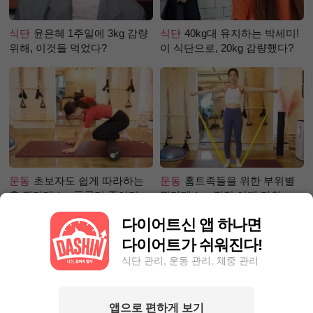
식단
윤은혜 1주일에 3kg 감량
식단
40kg대 유지하는 박세미!
위해, 이것들 먹었다?
이 식단으로, 20kg 감량했다?
운동
초보자도 쉽게 따라하는
운동
홈트족들을 위한 부위별
홈 필라테스 - 폼롤러 종아리 알
필라테스 – 직각 어깨 라인 만
빼기 편
들기 편
다이어트신 앱 하나면
다이어트가 쉬워진다!
식단 관리, 운동 관리, 체중 관리
앱으로 편하게 보기