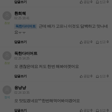
답글쓰기
공감
0
신고
0
환희혜
02.25 18:41
초보
근데 배가 고프니 이것도 담백하고 맛나네
독한다이어트
요ㅜㅜ
답글쓰기
공감
0
신고
0
독한다이어트
02.25 14:25
초보
오 괜찮은데요 저도 한번 해봐야겟어요
답글쓰기
공감
0
신고
0
응냥냥
02.24 10:35
정석
오 맛있겠네요^^한번해먹어봐야겠어요
답글쓰기
공감
0
신고
0