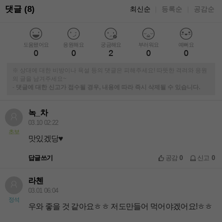
댓글 (8)
최신순
등록순
공감순
｜
｜
도움됐어요
응원해요
궁금해요
부러워요
예뻐요
0
0
2
0
0
※ 상대에 대한 비방이나 욕설 등의 댓글은 피해주세요! 따뜻한 격려와 응원
의 글을 남겨주세요~
-
댓글에 대한 신고가 접수될 경우, 내용에 따라 즉시 삭제될 수 있습니다.
녹_차
03.10 02:22
초보
맛있겠당♥
답글쓰기
공감
0
신고
0
라첸
03.01 06:04
정석
우와 좋을 것 같아요ㅎㅎ 저도만들어 먹어야겠어요!ㅎㅎ