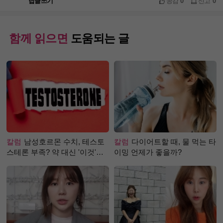
답글쓰기
공감
0
신고
0
함께 읽으면
도움되는 글
칼럼
남성호르몬 수치, 테스토
칼럼
다이어트할 때, 물 먹는 타
스테론 부족? 약 대신 '이것'으
이밍 언제가 좋을까?
로 극복 (진저샷 루틴)