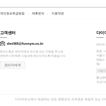
개인정보취급방침
제휴문의
이용약관
고객센터
다이
diet365@funnym.co.kr
(주)퍼니
본점 : 
문의사항은 관리자에게 게시판 또는 이메일 주소로
서울시 
연락주시면 빠른 시일내에 회신드리도록 하겠습니다.
영업소 
동)
관리자에게
사업자
통신판매
건강기능
다이어트신에서 제공하는 모든 콘텐츠의 저작권은 제공처 또는 다이