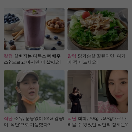
칼럼
살빠지는 디톡스 빼빼주
칼럼
닭가슴살 질린다면, 여기
스? 모르고 마시면 더 살쩌요!
에 찍어 드세요!
식단
소유, 운동없이 8KG 감량!
식단
최희, 70kg→50kg대로 내
이 '식단'으로 가능했다?
려올 수 있었던 식단의 정체는?