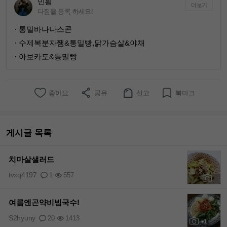
민힁
더보기
다짐을 등록 하세요!
· 통밀바나나스콘
· 수제복분자쨈&통밀빵,닭가슴살&야채
· 아보카도&통밀빵
좋아요
공유
신고
북마크
게시글 목록
치마살샐러드
tvxq4197
1
557
+1
여름엔곤약비빔국수!
S2hyuny
20
1413
+1