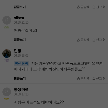
답글쓰기
공감
0
신고
0
olibea
06.30 22:10
초보
해봐야겠어요!!
답글쓰기
공감
0
신고
0
민힁
06.30 18:03
지존
저는 계량안정하고 반죽농도보고했어요 빵이
평생탄력
아니기때매 그닥 계량까진안하셔두될듯요^^
답글쓰기
공감
0
신고
0
평생탄력
06.30 17:10
입문
계량은 어느정도 해야하나요??