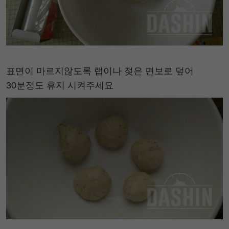
표면이 마르지않도록 랩이나 젖은 면보로 덮어
30분정도 휴지 시켜주세요