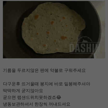
기름을 두르지않은 팬에 약불로 구워주세요
다구운후 뜨거울때 봉지에 바로 밀봉해주셔야
딱딱하게 굳지않아요
굳으면 랩샌드위치못하겠죠😂
냉동보관하셔서 한장씩 꺼내드셔요