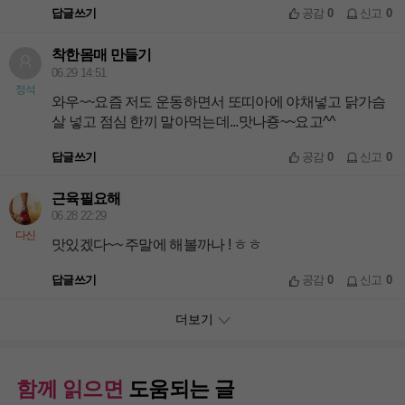
답글쓰기
공감
0
신고
0
착한몸매 만들기
06.29 14:51
정석
와우~~요즘 저도 운동하면서 또띠아에 야채넣고 닭가슴
살 넣고 점심 한끼 말아먹는데...맛나죵~~요고^^
답글쓰기
공감
0
신고
0
근육필요해
06.28 22:29
다신
맛있겠다~~ 주말에 해볼까나 ! ㅎㅎ
답글쓰기
공감
0
신고
0
더보기
함께 읽으면
도움되는 글