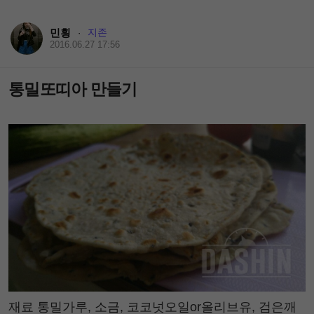
민힁
지존
·
2016.06.27 17:56
통밀또띠아 만들기
재료 통밀가루, 소금, 코코넛오일or올리브유, 검은깨