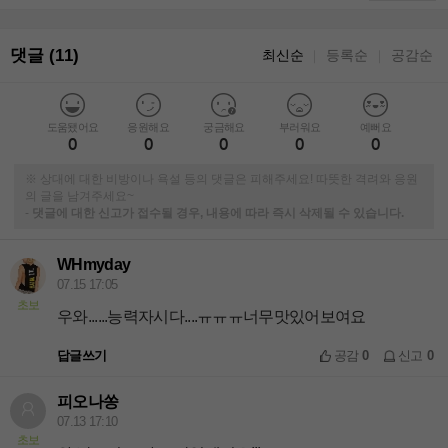
댓글 (11)
최신순
등록순
공감순
｜
｜
도움됐어요
응원해요
궁금해요
부러워요
예뻐요
0
0
0
0
0
※ 상대에 대한 비방이나 욕설 등의 댓글은 피해주세요! 따뜻한 격려와 응원
의 글을 남겨주세요~
-
댓글에 대한 신고가 접수될 경우, 내용에 따라 즉시 삭제될 수 있습니다.
WHmyday
07.15 17:05
초보
우와......능력자시다....ㅠㅠㅠ너무맛있어보여요
답글쓰기
공감
0
신고
0
피오나쏭
07.13 17:10
초보