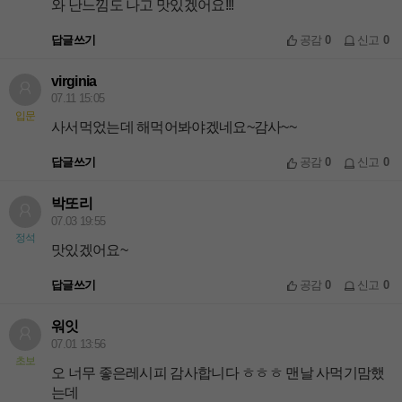
와 난느낌도 나고 맛있겠어요!!!
답글쓰기
공감
0
신고
0
virginia
07.11 15:05
입문
사서먹었는데 해먹어봐야겠네요~감사~~
답글쓰기
공감
0
신고
0
박또리
07.03 19:55
정석
맛있겠어요~
답글쓰기
공감
0
신고
0
워잇
07.01 13:56
초보
오 너무 좋은레시피 감사합니다 ㅎㅎㅎ 맨날 사먹기맘했
는데