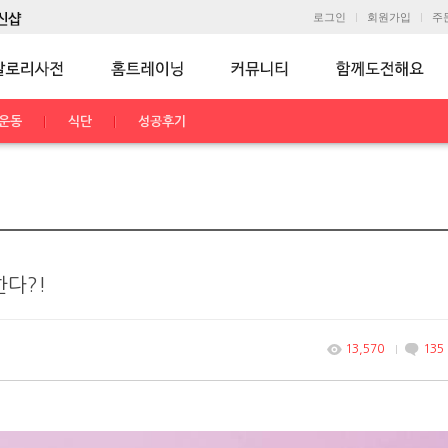
로그인
회원가입
주
운동
식단
성공후기
다?!
13,570
135