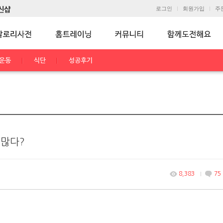
로그인
회원가입
주
운동
식단
성공후기
 많다?
8,383
75