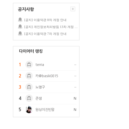
공지사항
[공지] 이용약관 8차 개정 안내
[공지] 개인정보처리방침 13차 개정 안내
[공지] 이용약관 7차 개정 안내
다이어터 랭킹
1
terria
2
카@basik0815
3
노맹구
4
큰샘
N
5
원싱이진빈맘
N