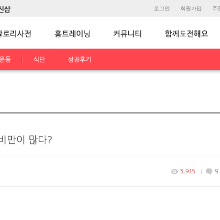
로그인
회원가입
주
운동
식단
성공후기
비만이 많다?
3,915
9