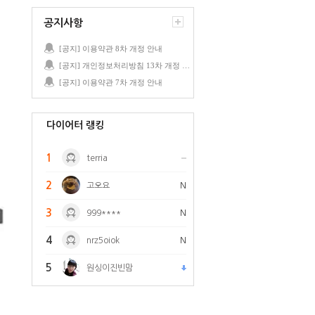
공지사항
[공지] 이용약관 8차 개정 안내
[공지] 개인정보처리방침 13차 개정 안내
[공지] 이용약관 7차 개정 안내
다이어터 랭킹
1
terria
2
고오요
N
3
999****
N
4
nrz5oiok
N
5
원싱이진빈맘