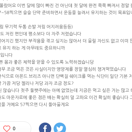
 몰랐어요 이번 달에 많이 빠진 건 아닌데 첫 달에 완전 쭉쭉 빠져서 정말 
7~58찍으면 슬슬 단약 준비하면서 운동을 늘려서 유지하는 것이 목표입
림 무기력 두통 손발 저림 어지러움등등)
도 저린 편인데 평소보다 더 자주 저렸습니다
떨어지긴 했지만 부작용을 겪고 싶지는 않아서 더 올릴 자신도 없고 이미 
요 유지 하는 게 아무래도 중요하니까
표입니다
쁜 몸과 좋은 체력을 얻을 수 있도록 노력하겠습니당
 너무 조금 먹은 것은 사실이지만 영양제를 정말 열심히 챙겨먹었습니다
간식으로 아몬드 브리즈 아니면 단백질 쉐이크를 먹는 식단이 일단 기본 
 가끔 저당 젤리나 저당 과자 조금 정도?
 않습니다 첫주 둘쨋주에는 아예 없었는데 지금은 먹고 싶은 거는 많고 
라도 마운자로에 좋은 점은 배는 확실히 덜 고파요 이건 확실히 좋습니다 
있을 거예요 57찍으면 다시 돌아올게요
0