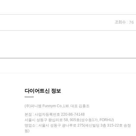
조회수 : 76
다이어트신 정보
(주)퍼니엠 Funnym Co.,Ltd. 대표 김흥조
본점 : 사업자등록번호 220-86-74148
서울시 성동구 왕십리로 58, 905호(성수동1가, FORHU)
영업소 : 서울시 성동구 광나루로 275(세신빌딩 3층 315-22호 송정
동)