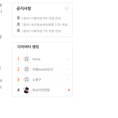
놀
공지사항
니
[공지] 이용약관 8차 개정 안내
[공지] 개인정보처리방침 13차 개정 안내
[공지] 이용약관 7차 개정 안내
많
다이어터 랭킹
1
terria
저
2
카@basik0815
3
노맹구
하
그
4
원싱이진빈맘