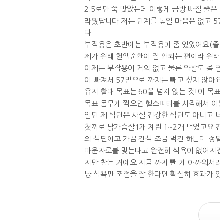
2.5로만 쭉 맞았는데 이렇게 금방 빠질 줄은
라웠답니다 저는 단계를 높일 마음은 없고 5
다
부작용은 초반에는 부작용이 좀 있었어요(졸
제가 원래 혈액순환이 잘 안되는 편이라 원래
이제는 부작용이 거의 없고 물론 약발도 좀 
이 빠져서 57밑으로 까지는 빼고 싶지 않아
유지 할때 목표는 60을 넘지 않는 것!이 목
목표 몸무게 찍으면 헬스피티를 시작해서 이
일단 제 식단은 사실 건강한 식단도 아니고
첫끼로 닭가슴살1개 계란 1~2개 먹었고요 
의 식단이고 가끔 간식 조금 먹긴 하는데 정말
마운자로를 맞는다고 완전히 식욕이 없어지진
지만 참는 거예요 지금 까지 뺀 게 아까워서
냥 식욕만 조절을 잘 한다면 확실히 효과가 