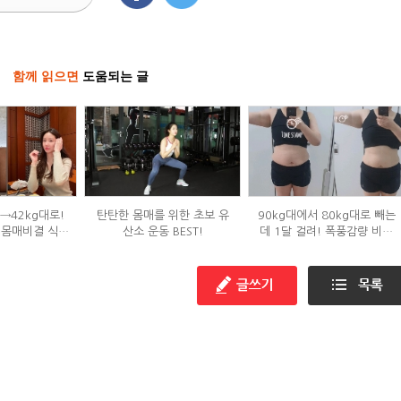
함께 읽으면
도움되는 글
g→42kg대로!
탄탄한 몸매를 위한 초보 유
90kg대에서 80kg대로 빼는
 몸매비결 식단
산소 운동 BEST!
데 1달 걸려! 폭풍감량 비결
?
공개?