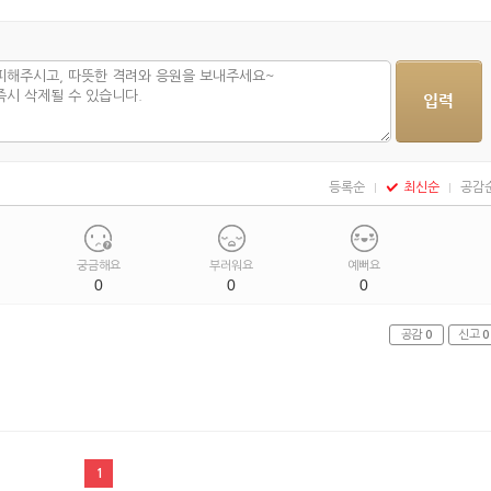
등록순
최신순
공감
궁금해요
부러워요
예뻐요
0
0
0
공감
0
신고
0
1