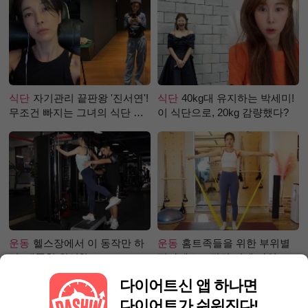
식단
자기관리 끝판왕 '진서연'!
식단
40kg대 유지하는 박세미!
무조건 빠지는 그녀의 식단 정
이 식단으로, 20kg 감량했다?
체는?
운동
헬스장에서 이 동작만 하
운동
홈트족들을 위한 부위별
면, 애플힙 완성?!
필라테스 – 직각 어깨 라인 만
들기 편
다이어트신 앱 하나면
다이어트가 쉬워진다!