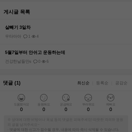
게시글 목록
살빼기 3일차
우타아아
1
4
5월7일부터 안쉬고 운동하는데
건강한날들만s
0
6
댓글 (1)
최신순
등록순
공감순
｜
｜
도움됐어요
응원해요
궁금해요
부러워요
예뻐요
0
0
0
0
0
※ 상대에 대한 비방이나 욕설 등의 댓글은 피해주세요! 따뜻한 격려와 응원
의 글을 남겨주세요~
-
댓글에 대한 신고가 접수될 경우, 내용에 따라 즉시 삭제될 수 있습니다.