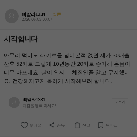
뼈말라1234
입문
·
2026.06.03 00:07
시작합니다
아무리 먹어도 47키로를 넘어본적 없던 제가 30대출
산후 52키로 그렇게 10년동안 20키로 증가해 온몸이
너무 아프네요. 살이 안찌는 체질인줄 알고 무지했네
요. 건강해지고자 독하게 시작해보려 합니다.
뼈말라1234
더보기
다짐을 등록 하세요!
좋아요
공유
신고
북마크