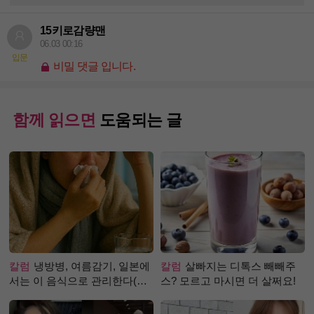
15키로감량맨
06.03 00:16
입문
비밀 댓글 입니다.
함께 읽으면
도움되는 글
칼럼
냉방병, 여름감기, 일본에
칼럼
살빠지는 디톡스 빼빼주
서는 이 음식으로 관리한다(생
스? 모르고 마시면 더 살쩌요!
강즙 진저샷)