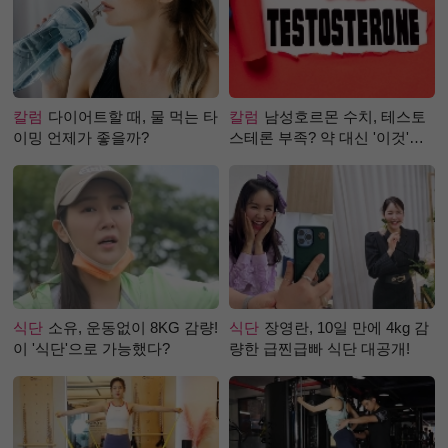
칼럼
다이어트할 때, 물 먹는 타
칼럼
남성호르몬 수치, 테스토
이밍 언제가 좋을까?
스테론 부족? 약 대신 '이것'으
로 극복 (진저샷 루틴)
식단
소유, 운동없이 8KG 감량!
식단
장영란, 10일 만에 4kg 감
이 '식단'으로 가능했다?
량한 급찐급빠 식단 대공개!