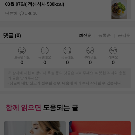
03월 07일( 점심식사 530kcal)
단튼히
1
10
댓글 (0)
최신순
등록순
공감순
｜
｜
도움됐어요
응원해요
궁금해요
부러워요
예뻐요
0
0
0
0
0
※ 상대에 대한 비방이나 욕설 등의 댓글은 피해주세요! 따뜻한 격려와 응원
의 글을 남겨주세요~
-
댓글에 대한 신고가 접수될 경우, 내용에 따라 즉시 삭제될 수 있습니다.
함께 읽으면
도움되는 글