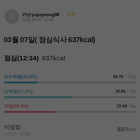
카@yujuyeong96
입문
·
2026.03.07 12:34
03월 07일( 점심식사 637kcal)
점심(12:34)
637kcal
탄수화물(25.8%)
84.76
/ 328g
단백질(51.5%)
30.89
/ 60g
지방(38.9%)
19.44
/ 50g
비빔밥
637
kcal
(1인분, 450g)