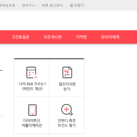
즐겨찾기
문배송조회
장바구니
제휴·광고문의
고민&질문
자유게시판
지역방
관리자에게