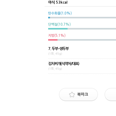
야식 53kcal
탄수화물(1.0%)
단백질(10.7%)
지방(5.1%)
7. 두부-생두부
(1회, 45g)
김치찌개(식약처/대표)
(1회, 45g)
북마크