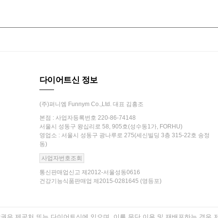
다이어트신 정보
(주)퍼니엠 Funnym Co.,Ltd. 대표 김흥조
본점 : 사업자등록번호 220-86-74148
서울시 성동구 왕십리로 58, 905호(성수동1가, FORHU)
영업소 : 서울시 성동구 광나루로 275(세신빌딩 3층 315-22호 송정
동)
사업자번호조회
통신판매업신고 제2012-서울성동0616
건강기능식품판매업 제2015-0281645 (영등포)
은 제공처 또는 다이어트신에 있으며, 이를 무단 이용 및 재배포하는 경우 