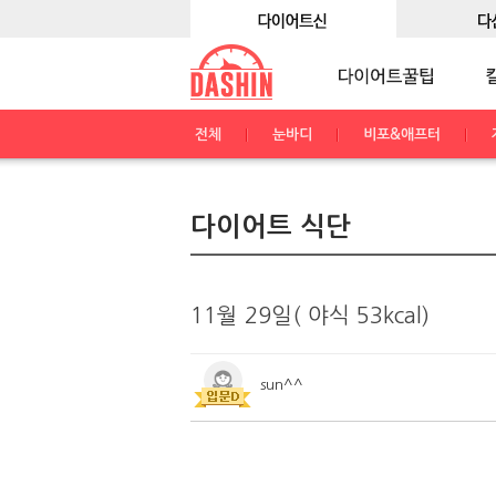
전체
눈바디
비포&애프터
다이어트 식단
11월 29일( 야식 53kcal)
sun^^