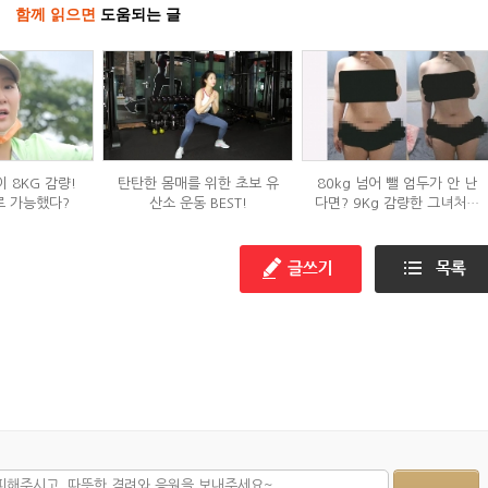
함께 읽으면
도움되는 글
 8KG 감량!
탄탄한 몸매를 위한 초보 유
80kg 넘어 뺄 엄두가 안 난
로 가능했다?
산소 운동 BEST!
다면? 9Kg 감량한 그녀처럼
해봐라!