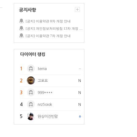
공지사항
[공지] 이용약관 8차 개정 안내
[공지] 개인정보처리방침 13차 개정 안내
[공지] 이용약관 7차 개정 안내
다이어터 랭킹
1
terria
2
고오요
N
3
999****
N
4
nrz5oiok
N
5
원싱이진빈맘