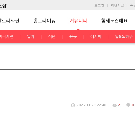
로그인
회원가입
주
자극사진
일기
식단
운동
레시피
팁&노하우
2025.11.28 22:40
2
0