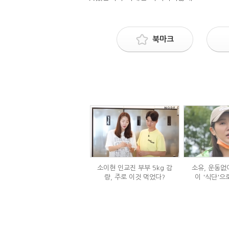
북마크
소이현 인교진 부부 5kg 감
소유, 운동없이
량, 주로 이것 먹었다?
이 '식단'으