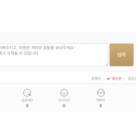
등록순
최신순
공감
궁금해요
부러워요
예뻐요
0
0
0