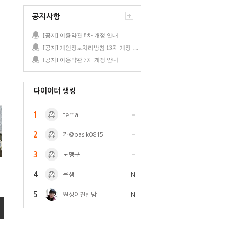
공지사항
[공지] 이용약관 8차 개정 안내
[공지] 개인정보처리방침 13차 개정 안내
[공지] 이용약관 7차 개정 안내
다이어터 랭킹
1
terria
2
카@basik0815
3
노맹구
4
큰샘
N
5
원싱이진빈맘
N