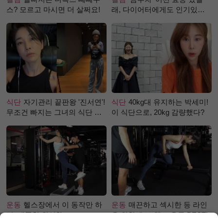
스? 모르고 마시면 더 살쩌요!
래, 다이어터에게도 인기있는
걸까?
식단
자기관리 끝판왕 '진서연'!
식단
40kg대 유지하는 박세미!
무조건 빠지는 그녀의 식단 정
이 식단으로, 20kg 감량했다?
체는?
운동
헬스장에서 이 동작만 하
운동
매끈하고 섹시한 등 라인
면, 애플힙 완성?!
을 위한 초보 헬스 운동 BEST!