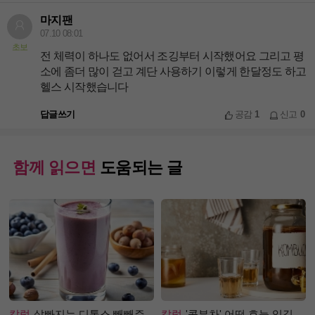
마지팬
07.10 08:01
초보
전 체력이 하나도 없어서 조깅부터 시작했어요 그리고 평
소에 좀더 많이 걷고 계단 사용하기 이렇게 한달정도 하고
헬스 시작했습니다
답글쓰기
공감
1
신고
0
함께 읽으면
도움되는 글
칼럼
살빠지는 디톡스 빼빼주
칼럼
'콤부차' 어떤 효능 있길