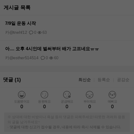
게시글 목록
7/9일 운동 시작
카@tnehf12
0
63
아.... 오후 4시인데 벌써부터 배가 고프네요ㅠㅠ
카@esther514514
0
60
댓글 (1)
최신순
등록순
공감순
｜
｜
도움됐어요
응원해요
궁금해요
부러워요
예뻐요
0
0
0
0
0
※ 상대에 대한 비방이나 욕설 등의 댓글은 피해주세요! 따뜻한 격려와 응원
의 글을 남겨주세요~
-
댓글에 대한 신고가 접수될 경우, 내용에 따라 즉시 삭제될 수 있습니다.