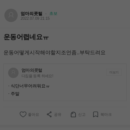
엄마의콧털
초보
·
2022.07.09 21:15
운동어렵네요ㅠ
운동어떻게시작해야할지조언좀..부탁드려요
엄마의콧털
더보기
다짐을 등록 하세요!
· 식단너무어려워요ㅠ
· 주말
좋아요
공유
신고
북마크