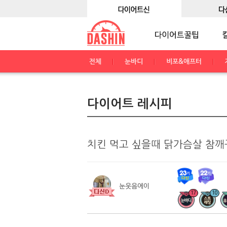
전체
눈바디
비포&애프터
다이어트 레시피
치킨 먹고 싶을때 닭가슴살 참
눈웃음에이
17
10