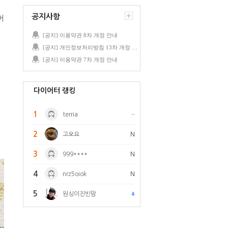
공지사항
어
[공지] 이용약관 8차 개정 안내
[공지] 개인정보처리방침 13차 개정 안내
[공지] 이용약관 7차 개정 안내
다이어터 랭킹
1
terria
2
고오요
N
3
999****
N
4
nrz5oiok
N
5
원싱이진빈맘