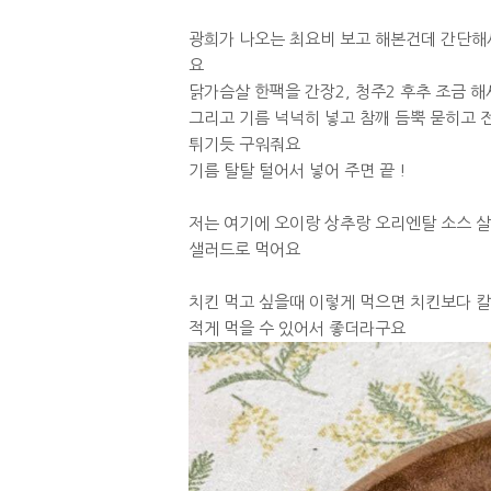
광희가 나오는 최요비 보고 해본건데 간단해
요
닭가슴살 한팩을 간장2, 청주2 후추 조금 
그리고 기름 넉넉히 넣고 참깨 듬뿍 묻히고 
튀기듯 구워줘요
기름 탈탈 털어서 넣어 주면 끝 !
저는 여기에 오이랑 상추랑 오리엔탈 소스 
샐러드로 먹어요
치킨 먹고 싶을때 이렇게 먹으면 치킨보다 
적게 먹을 수 있어서 좋더라구요