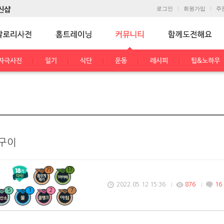
로그인
회원가입
주
자극사진
일기
식단
운동
레시피
팁&노하우
깨구이
71
17
2022.05.12 15:36
876
16
5
1
2
7