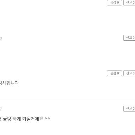
공감
0
신고
0
신고
0
0
^
공감
0
신고
0
 감사합니다
신고
0
7
 금방 하게 되실거에요 ^^