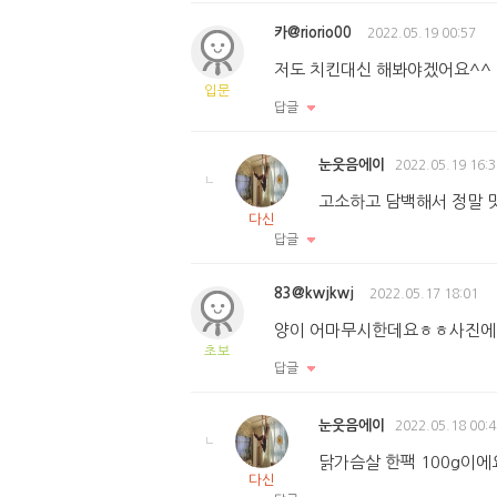
카@riorio00
2022.05.19 00:57
저도 치킨대신 해봐야겠어요^^
입문
답글
눈웃음에이
2022.05.19 16:3
고소하고 담백해서 정말 
다신
답글
83@kwjkwj
2022.05.17 18:01
양이 어마무시한데요ㅎㅎ사진에 
초보
답글
눈웃음에이
2022.05.18 00:4
닭가슴살 한팩 100g이에
다신