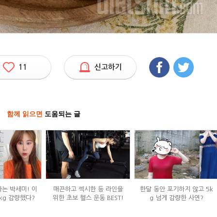
11
신고하기
함께 읽으면
도움되는 글
하는 박세미! 이
매끈하고 섹시한 등 라인을
한달 동안 포기하지 않고 5k
kg 감량했다?
위한 초보 헬스 운동 BEST!
g 넘게 감량한 사연?