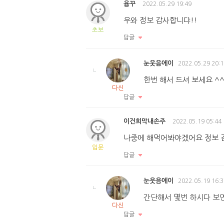
윱꾸
2022.05.29 19:49
우와 정보 감사합니댜!!
초보
답글
눈웃음에이
2022.05.29 20:1
한번 해서 드셔 보세요 ^
다신
답글
이건희막내손주
2022.05.19 05:44
나중에 해먹어봐야겠어요 정보
입문
답글
눈웃음에이
2022.05.19 16:3
간단해서 몇번 하시다 보면
다신
답글