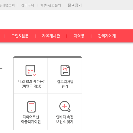
즐겨찾기
문배송조회
장바구니
제휴·광고문의
고민&질문
자유게시판
지역방
관리자에게