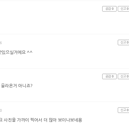
공감
0
신고
0
신고
0
6
맛있으실거에요 ^^
공감
0
신고
0
올라온거 아니죠?
신고
0
0
요 사진을 가까이 찍어서 더 많아 보이나보네용