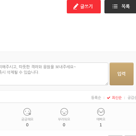
등록순
최신순
공감
궁금해요
부러워요
예뻐요
0
0
1