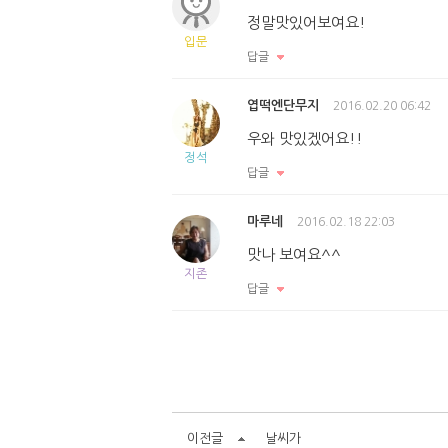
정말맛있어보여요!
입문
답글
엽떡엔단무지
2016.02.20 06:42
우와 맛있겠어요!!
정석
답글
마루네
2016.02.18 22:03
맛나 보여요^^
지존
답글
이전글
날씨가