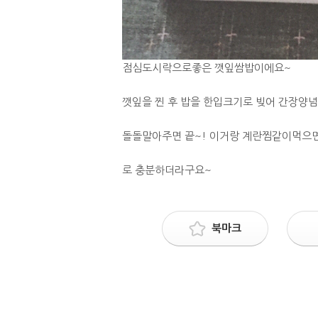
점심도시락으로좋은 깻잎쌈밥이에요~
깻잎을 찐 후 밥을 한입크기로 빚어 간장양
돌돌말아주면 끝~! 이거랑 계란찜같이먹으
로 충분하더라구요~
북마크