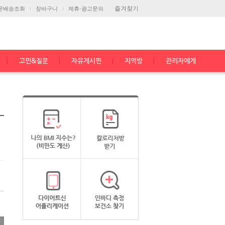
즐겨찾기
문배송조회
장바구니
제휴·광고문의
고민&질문
자유게시판
지역방
관리자에게