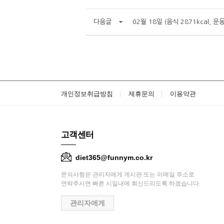
다음글
02월 18일 (음식 2871kcal, 운동
개인정보취급방침
제휴문의
이용약관
고객센터
diet365@funnym.co.kr
문의사항은 관리자에게 게시판 또는 이메일 주소로
연락주시면 빠른 시일내에 회신드리도록 하겠습니다.
관리자에게