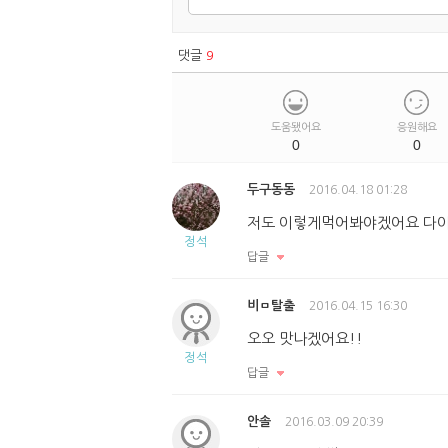
댓글
9
도움됐어요
응원해요
0
0
두구동동
2016.04.18 01:28
저도 이렇게먹어봐야겠어요 다이
정석
답글
비ㅁ탈출
2016.04.15 16:30
오오 맛나겠어요!!
정석
답글
안솔
2016.03.09 20:39