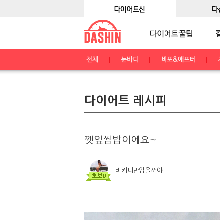
전체
눈바디
비포&애프터
다이어트 레시피
깻잎쌈밥이에요~
비키니만입을꺼야