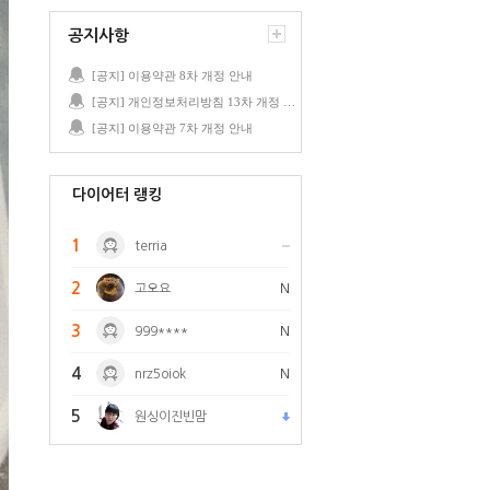
공지사항
[공지] 이용약관 8차 개정 안내
[공지] 개인정보처리방침 13차 개정 안내
[공지] 이용약관 7차 개정 안내
다이어터 랭킹
1
terria
2
고오요
N
3
999****
N
4
nrz5oiok
N
5
원싱이진빈맘