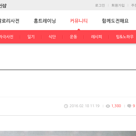
로그인
회원가입
주
자극사진
일기
식단
운동
레시피
팁&노하우
2016.02.18 11:19
1,380
9