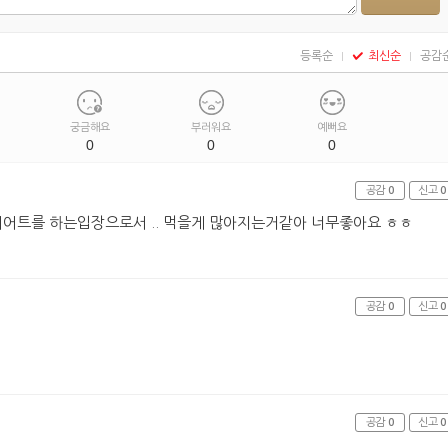
등록순
최신순
공감
궁금해요
부러워요
예뻐요
0
0
0
공감
0
신고
0
어트를 하는입장으로서 .. 먹을게 많아지는거같아 너무좋아요 ㅎㅎ
공감
0
신고
0
공감
0
신고
0