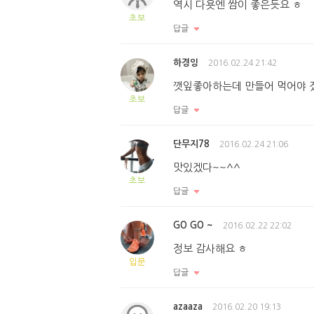
역시 다욧엔 쌈이 좋은듯요 ㅎ
초보
답글
하경잉
2016.02.24 21:42
깻잎좋아하는데 만들어 먹어야 
초보
답글
단무지78
2016.02.24 21:06
맛있겠다~~^^
초보
답글
GO GO ~
2016.02.22 22:02
정보 감사해요 ㅎ
입문
답글
azaaza
2016.02.20 19:13