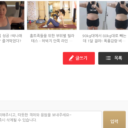
입 성공 !박나래
홈트족들을 위한 부위별 필라
90kg대에서 80kg대로 빼는
' 즐겨먹었다?
테스 – 허벅지 안쪽 라인 만
데 1달 걸려! 폭풍감량 비결
들기편
공개?