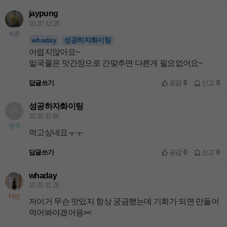
jaypung
10.20 12:25
지존
whaday
성공하자화이팅
어렵지않아요~
밑국물은 맛간장으로 간맞추면 다른게 필요없어요~
답글쓰기
공감
0
신고
0
성공하자화이팅
10.20 11:56
정석
먹고싶네요ㅜㅜ
답글쓰기
공감
0
신고
0
whaday
10.20 11:28
다신
저이거 무슨 맛있지 항상 궁금했는데 기회가 되면 만들어
먹어봐야겠어용><