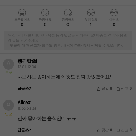
도움됐어요
응원해요
궁금해요
부러워요
예뻐요
0
0
0
1
0
※ 상대에 대한 비방이나 욕설 등의 댓글은 피해주세요! 따뜻한 격려와 응원
의 글을 남겨주세요~
-
댓글에 대한 신고가 접수될 경우, 내용에 따라 즉시 삭제될 수 있습니다.
펭귄탈출!
12.01 12:04
초보
샤브샤브 좋아하는데 이것도 진짜 맛있겠어요!
답글쓰기
공감
0
신고
0
Alice#
10.23 23:09
입문
진짜 좋아하는 음식인데 ㅠㅠ
답글쓰기
공감
0
신고
0