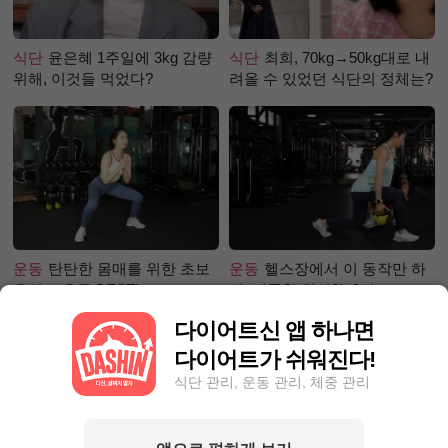
식단
윤은혜 1주일에 3kg 감량
식단
최희, 70kg→50kg대로 내
위해, 이것들 먹었다?
려올 수 있었던 식단의 정체는?
운동
탄탄한 몸매를 위한 초보
운동
헬스장에서 이 동작만 하
유산소 운동 BEST!
면, 애플힙 완성?! -2탄-
다이어트신 앱 하나면
다이어트가 쉬워진다!
식단 관리, 운동 관리, 체중 관리