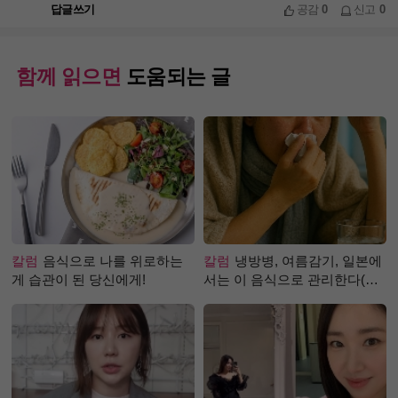
답글쓰기
공감
0
신고
0
함께 읽으면
도움되는 글
칼럼
음식으로 나를 위로하는
칼럼
냉방병, 여름감기, 일본에
게 습관이 된 당신에게!
서는 이 음식으로 관리한다(생
강즙 진저샷)