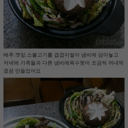
배추.깻잎.소불고기를 겹겹이쌓아 냄비에 담아놓고
저녁에 가족들과 다른 냄비에육수붓어 조금씩 꺼내먹
겠끔 만들었어요