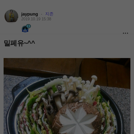
jaypung
지존
·
2019.10.19 15:38
1
밀페유~^^