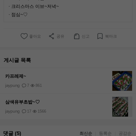
· 크리스마스 이브~저녁~
· 점심~♡
좋아요
공유
신고
북마크
게시글 목록
카프레제~
jaypung
7
861
+1
삼색유부초밥~♡
jaypung
17
1566
+1
댓글 (5)
최신순
등록순
공감순
｜
｜