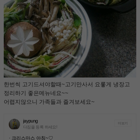
한번씩 고기드셔야할때~고기만사서 요롷게 냉장고
정리하기 좋은메뉴네요~~
어렵지않으니 가족들과 즐겨보세요~
jaypung
더보기
다짐을 등록 하세요!
· 크리스마스 아침~♡