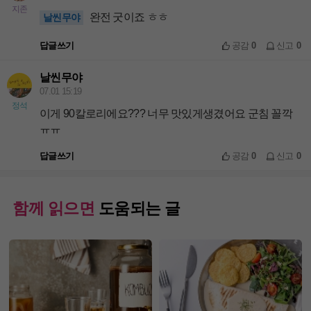
지존
완전 굿이죠 ㅎㅎ
날씬무야
답글쓰기
공감
0
신고
0
날씬무야
07.01 15:19
정석
이게 90칼로리에요??? 너무 맛있게생겼어요 군침 꼴깍
ㅠㅠ
답글쓰기
공감
0
신고
0
함께 읽으면
도움되는 글