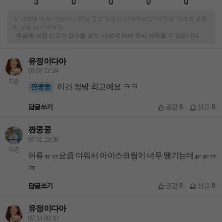
3
0
0
0
0
※ 상대에 대한 비방이나 욕설 등의 댓글은 피해주세요! 따뜻한 격려와 응원
의 글을 남겨주세요~
-
댓글에 대한 신고가 접수될 경우, 내용에 따라 즉시 삭제될 수 있습니다.
유정이다아
08.07 17:24
지존
이건 정말 최고에요 ㅋㅋ
짠쿵쿵
답글쓰기
공감
0
신고
0
짠쿵쿵
07.31 19:39
지존
허류ㅠㅠ요즘 더워서 아이스크림이 너무 땡기는데ㅠㅠㅠ
ㅠ
답글쓰기
공감
0
신고
0
유정이다아
07.14 00:10