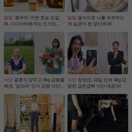
칼럼
'콤부차' 어떤 효능 있길
칼럼
음식으로 나를 위로하는
래, 다이어터에게도 인기있는
게 습관이 된 당신에게!
걸까?
식단
결혼식 앞두고 9kg 감량을
식단
장영란, 10일 만에 4kg 감
해낸, '임라라' 단기 감량 식단
량한 급찐급빠 식단 대공개!
은?