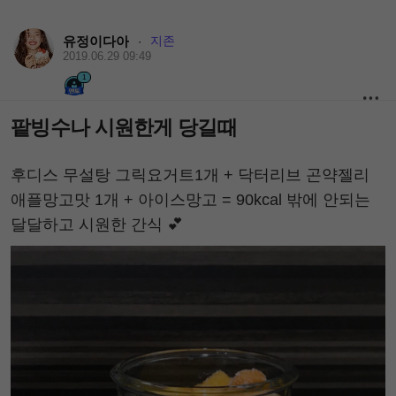
유정이다아
지존
·
2019.06.29 09:49
1
팥빙수나 시원한게 당길때
후디스 무설탕 그릭요거트1개 + 닥터리브 곤약젤리
애플망고맛 1개 + 아이스망고 = 90kcal 밖에 안되는
달달하고 시원한 간식 💕