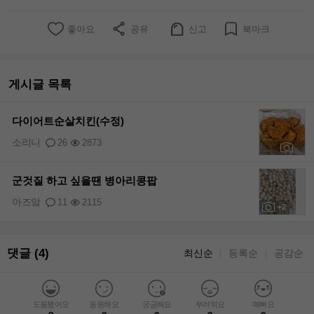
좋아요
공유
신고
북마크
게시글 목록
다이어트순살치킨(수정)
소리니
26
2873
+7
군것질 하고 싶을땐 병아리콩팝
아즈앜
11
2115
+2
댓글 (4)
최신순
등록순
공감순
｜
｜
도움됐어요
응원해요
궁금해요
부러워요
예뻐요