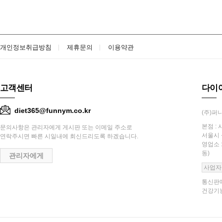
개인정보취급방침
제휴문의
이용약관
고객센터
다이
diet365@funnym.co.kr
(주)퍼니
본점 : 
문의사항은 관리자에게 게시판 또는 이메일 주소로
서울시 
연락주시면 빠른 시일내에 회신드리도록 하겠습니다.
영업소 
동)
관리자에게
사업자
통신판매
건강기능