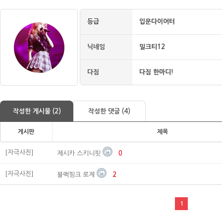
등급
입문다이어터
닉네임
밀크티12
다짐
다짐 한마디!
작성한 게시물 (2)
작성한 댓글 (4)
게시판
제목
[자극사진]
제시카 스키니핏
0
[자극사진]
블랙핑크 로제
2
1