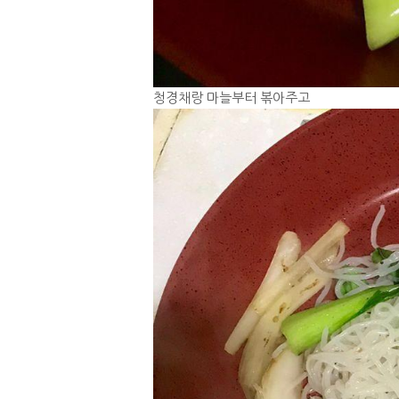
청경채랑 마늘부터 볶아주고