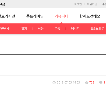
로그인
회원가입
주
자극사진
일기
식단
운동
레시피
팁&노하우
2018.07.03 14:33
728
1