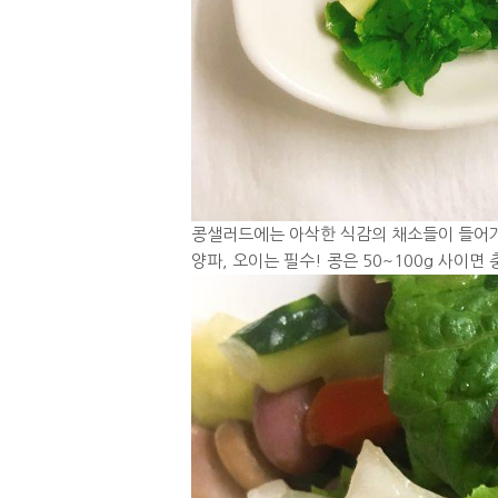
콩샐러드에는 아삭한 식감의 채소들이 들어가
양파, 오이는 필수! 콩은 50~100g 사이면