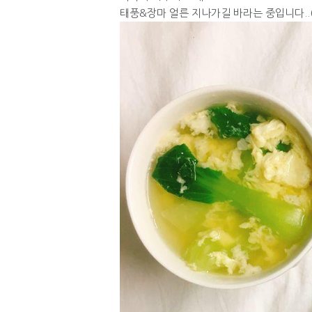
태풍&장마 얼른 지나가길 바라는 중입니다..(｡•́