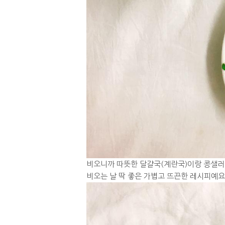
비오니까 따뜻한 달걀국(계란국)이랑 콩샐러
비오는 날 딱 좋은 가볍고 뜨끈한 레시피예요