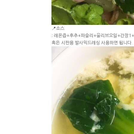
📍소스
: 레몬즙+후추+파슬리+올리브오일+간장1+
혹은 시판용 발사믹드레싱 사용하면 됩니다.