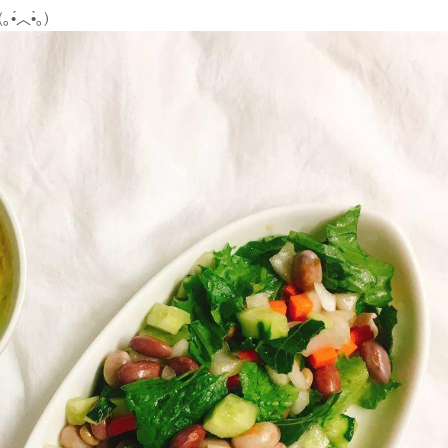
︿•̀｡)