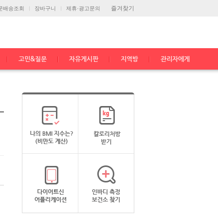
즐겨찾기
문배송조회
장바구니
제휴·광고문의
고민&질문
자유게시판
지역방
관리자에게