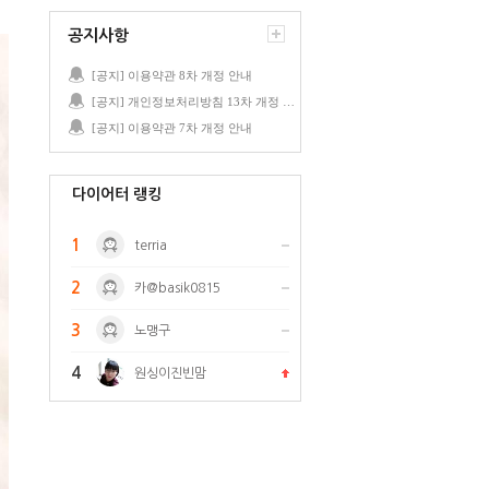
공지사항
[공지] 이용약관 8차 개정 안내
[공지] 개인정보처리방침 13차 개정 안내
[공지] 이용약관 7차 개정 안내
다이어터 랭킹
1
terria
2
카@basik0815
3
노맹구
4
원싱이진빈맘