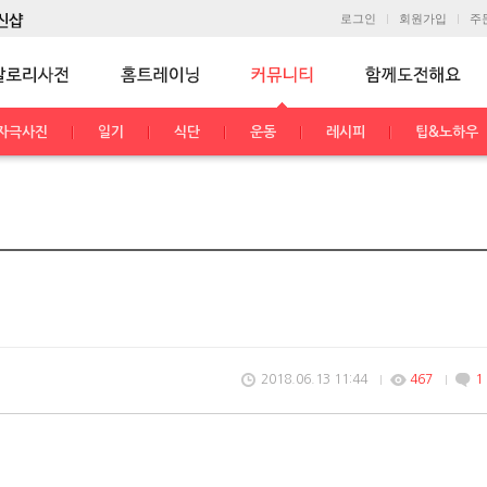
로그인
회원가입
주
자극사진
일기
식단
운동
레시피
팁&노하우
2018.06.13 11:44
467
1