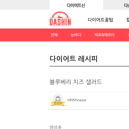
전체
눈바디
비포&애프터
다이어트 레시피
블루베리 치즈 샐러드
Hhhhneee
양상추