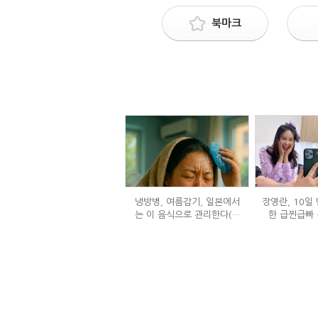
북마크
냉방병, 여름감기, 일본에서
장영란, 10일 
는 이 음식으로 관리한다(생
한 급찐급빠 
강즙 진저샷)