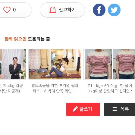
0
신고하기
함께 읽으면
도움되는 글
만에 4kg 감량
홈트족들을 위한 부위별 필라
71.1kg☞63.9kg! 한 달에
식단 대공개!
테스 – 허벅지 안쪽 라인 만
7kg이상 감량하고 싶다면?
들기편