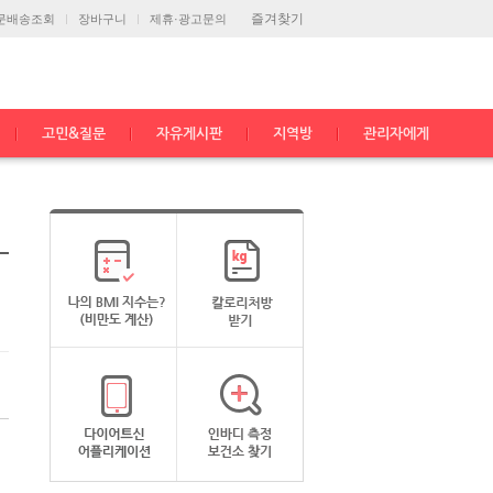
즐겨찾기
문배송조회
장바구니
제휴·광고문의
고민&질문
자유게시판
지역방
관리자에게