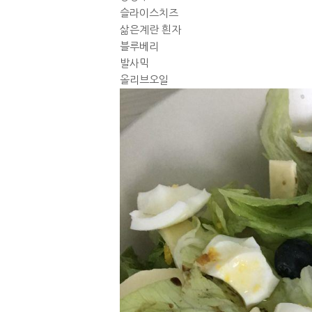
슬라이스치즈
삶은계란 흰자
블루베리
발사믹
올리브오일