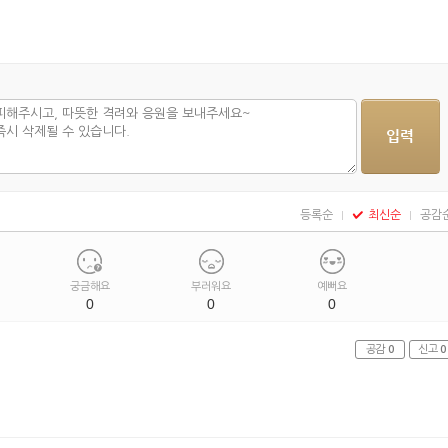
등록순
최신순
공감
궁금해요
부러워요
예뻐요
0
0
0
공감
0
신고
0