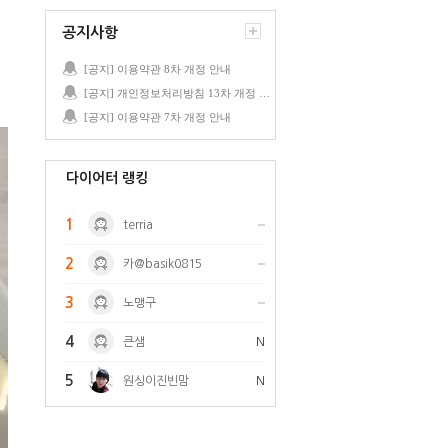
공지사항
[공지] 이용약관 8차 개정 안내
[공지] 개인정보처리방침 13차 개정 안내
[공지] 이용약관 7차 개정 안내
다이어터 랭킹
1
terria
2
카@basik0815
3
노맹구
4
큰샘
N
5
원싱이진빈맘
N