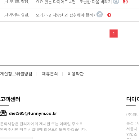
[다이어트 칼럼]
요요 없는 다이어트 4편 – 조급한 마음 버리기
89
[다이어트 칼럼]
오메가-3 지방산 왜 섭취해야 할까?
43
1
개인정보취급방침
제휴문의
이용약관
고객센터
다이
diet365@funnym.co.kr
(주)퍼니
본점 : 
문의사항은 관리자에게 게시판 또는 이메일 주소로
서울시 
연락주시면 빠른 시일내에 회신드리도록 하겠습니다.
영업소 