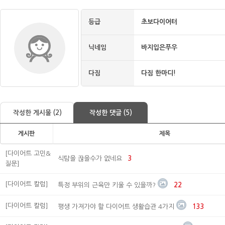
등급
초보다이어터
닉네임
바지입은푸우
다짐
다짐 한마디!
작성한 게시물 (2)
작성한 댓글 (5)
게시판
제목
[다이어트 고민&
식탐을 끊을수가 없네요
3
질문]
[다이어트 칼럼]
특정 부위의 근육만 키울 수 있을까?
22
[다이어트 칼럼]
평생 가져가야 할 다이어트 생활습관 4가지
133